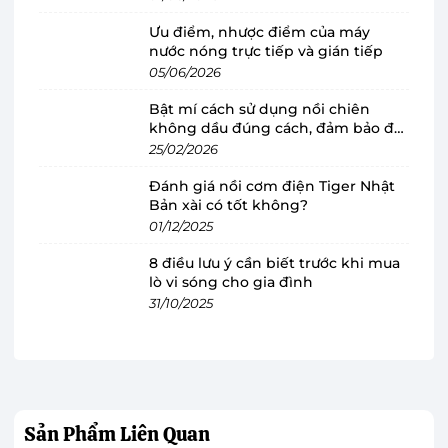
Ưu điểm, nhược điểm của máy
Dung tích 1.8 lít, đáp ứng tốt nhu cầu sử
nước nóng trực tiếp và gián tiếp
dụng
05/06/2026
Nồi cơm điện tử Panasonic SR-CP188NRAM có
Bật mí cách sử dụng nồi chiên
dung tích lớn lên đến 1.8 lít thích hợp sử dụng
không dầu đúng cách, đảm bảo độ
bền
25/02/2026
với gia đình từ 4 - 6 thành viên. Trong lòng của
nồi cơm điện có một thang đo với các vạch
Đánh giá nồi cơm điện Tiger Nhật
Bản xài có tốt không?
mức để cho người sử dụng có thể xác định được
01/12/2025
chính xác lượng nước cần nấu cơm là bao nhiêu.
8 điều lưu ý cần biết trước khi mua
lò vi sóng cho gia đình
31/10/2025
Sản Phẩm
Liên Quan