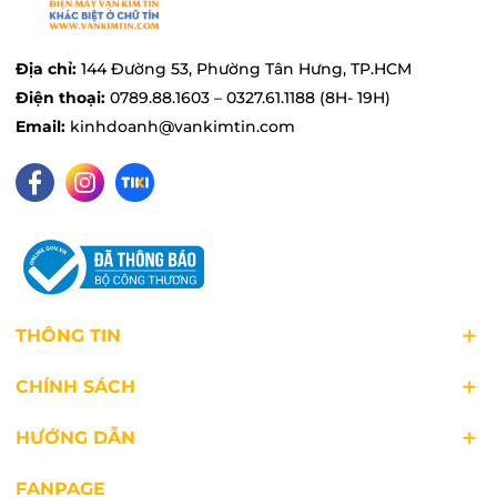
dụng này được nhiều chị em biết đến và tin
dùng.
Địa chỉ:
144 Đường 53, Phường Tân Hưng, TP.HCM
Điện thoại:
0789.88.1603 – 0327.61.1188 (8H- 19H)
Email:
kinhdoanh@vankimtin.com
THÔNG TIN
CHÍNH SÁCH
HƯỚNG DẪN
FANPAGE