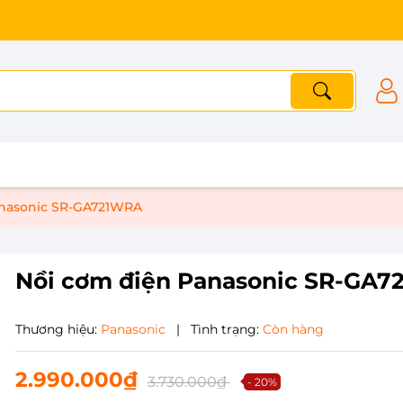
Khác biệt ở chữ Tín
anasonic SR-GA721WRA
Nồi cơm điện Panasonic SR-GA
Thương hiệu:
Panasonic
|
Tình trạng:
Còn hàng
2.990.000₫
3.730.000₫
- 20%