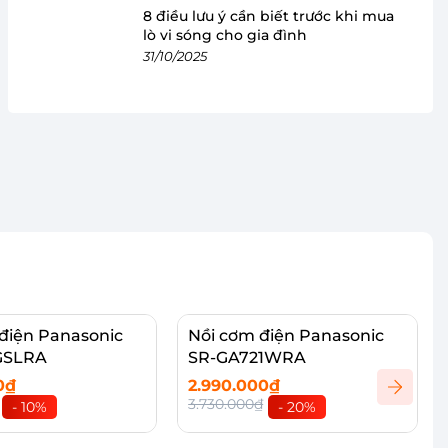
8 điều lưu ý cần biết trước khi mua
lò vi sóng cho gia đình
31/10/2025
điện Panasonic
Nồi cơm điện Panasonic
GSLRA
SR-GA721WRA
0₫
2.990.000₫
3.730.000₫
- 10%
- 20%