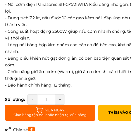
- Nồi cơm điện Panasonic SR-GA721WRA kiểu dáng nhỏ gọn, 
lợi.
- Dung tích 7.2 lít, nấu được 10 cốc gạo kèm nồi, đáp ứng nhu
thành viên.
- Công suất hoạt động 2500W giúp nấu cơm nhanh chóng, ti
và thời gian.
- Lòng nồi bằng hợp kim nhôm cao cấp có độ bền cao, khả nă
nhanh.
- Bảng điều khiển nút gạt đơn giản, có đèn báo tiện quan sát 
cơm.
- Chức năng giữ ấm cơm (Warm), giữ ấm cơm khi cần thiết 
thời gian 5 giờ.
- Bảo hành chính hãng: 12 tháng.
Số lượng:
-
+
MUA NGAY
THÊM VÀO 
Giao hàng tận nơi hoặc nhận tại cửa hàng
Chia sẻ