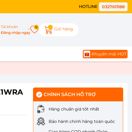
HOTLINE
0327611188
Tài khoản
0
Giỏ hàng
Đăng nhập ngay
Khuyến mãi HOT
721WRA
CHÍNH SÁCH HỖ TRỢ
Hàng chuẩn giá tốt nhất
Bảo hành chính hãng toàn quốc
Giao hàng COD nhanh (Toàn