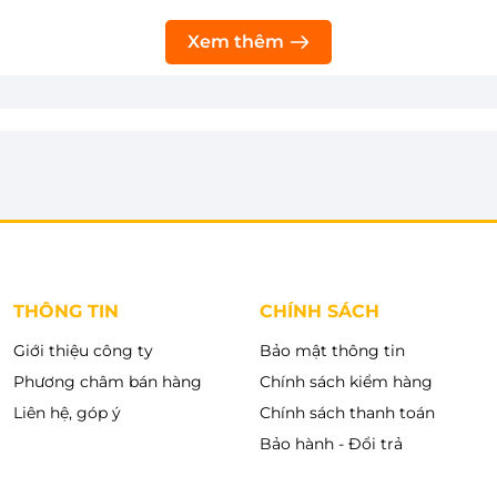
Xem chi tiết
Thêm 
h cực lớn 7.2 lít, nấu được hơn 10 cốc gạo kèm nồi,
Xem thêm
dung tích khủng, nồi cơm SR-GA721WRA​​ là sự lựa
người hoặc cho quán ăn, nhà hàng,... hỗ trợ nấu
n cho người nội trợ.
THÔNG TIN
CHÍNH SÁCH
Giới thiệu công ty
Bảo mật thông tin
Phương châm bán hàng
Chính sách kiểm hàng
Liên hệ, góp ý
Chính sách thanh toán
Bảo hành - Đổi trả