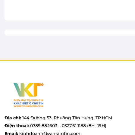
Thêm vào giỏ
Thêm vào giỏ
Nồi cơm điện Panasonic SR-GA721WRA sở hữu dung tíc
đáp ứng khẩu phần ăn cho hơn 6 người. Nhờ sở hữu 
chọn tuyệt vời để nấu cơm cho những gia đình đông 
cơm số lượng nhiều và chín nhanh, tiết kiệm thời gia
Địa chỉ:
144 Đường 53, Phường Tân Hưng, TP.HCM
Điện thoại:
0789.88.1603 – 0327.61.1188 (8H- 19H)
Email:
kinhdoanh@vankimtin.com