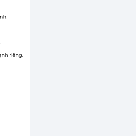
ạnh.
.
ạnh riêng.