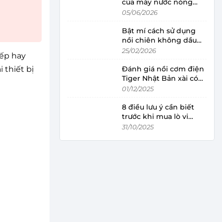
của máy nước nóng
trực tiếp và gián tiếp
05/06/2026
Bật mí cách sử dụng
nồi chiên không dầu
đúng cách, đảm bảo độ
25/02/2026
ếp hay
bền
 thiết bị
Đánh giá nồi cơm điện
Tiger Nhật Bản xài có
tốt không?
01/12/2025
8 điều lưu ý cần biết
trước khi mua lò vi
sóng cho gia đình
31/10/2025