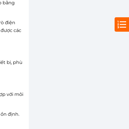
ếp bằng
rò điện
 được các
ết bị, phù
ợp với môi
 ổn định.