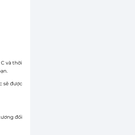
C và thời
bạn.
c sẽ được
 tương đối