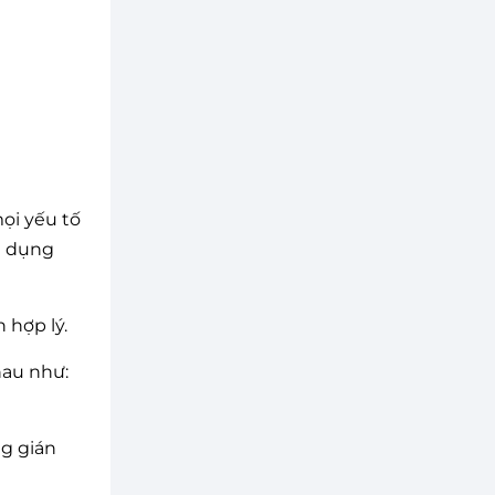
ọi yếu tố
g dụng
 hợp lý.
hau như:
ng gián