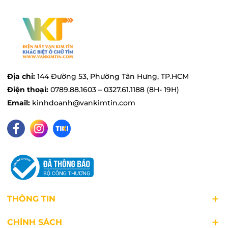
Địa chỉ:
144 Đường 53, Phường Tân Hưng, TP.HCM
Điện thoại:
0789.88.1603 – 0327.61.1188 (8H- 19H)
Email:
kinhdoanh@vankimtin.com
THÔNG TIN
CHÍNH SÁCH