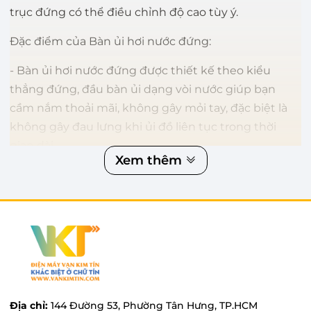
trục đứng có thể điều chỉnh độ cao tùy ý.
Đặc điểm của Bàn ủi hơi nước đứng:
- Bàn ủi hơi nước đứng được thiết kế theo kiểu
thẳng đứng, đầu bàn ủi dạng vòi nước giúp bạn
cầm nắm thoải mãi, không gây mỏi tay, đặc biệt là
không gây đau lưng khi ủi đồ liên tục trong thời
gian dài.
Xem thêm
- Thay đổi chiều cao của
bàn ủi
theo ý bạn thích để
thuận tiện hơn trong việc ủi đồ.
- Được trang bị nhiều tính năng hiện đại để sử dụng
được cho nhiều loại vải khác nhau.
- Dung tích bình chứa lớn, ủi được số lượng quần áo
nhiều hơn, hạn chế đổ nước nhiều lần.
Địa chỉ:
144 Đường 53, Phường Tân Hưng, TP.HCM