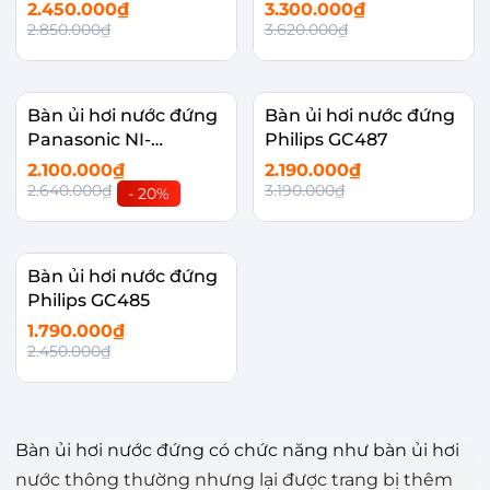
GSD051GRA
GSD071PRA
2.450.000₫
3.300.000₫
2.850.000₫
3.620.000₫
Bàn ủi hơi nước đứng
Bàn ủi hơi nước đứng
Panasonic NI-
Philips GC487
GSE050ARA
2.100.000₫
2.190.000₫
2.640.000₫
3.190.000₫
- 20%
Bàn ủi hơi nước đứng
Philips GC485
1.790.000₫
2.450.000₫
Bàn ủi hơi nước đứng có chức năng như bàn ủi hơi
nước thông thường nhưng lại được trang bị thêm