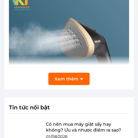
Xem thêm
Tin tức nổi bật
Bàn ủi hơi nước đứng Philips STE3170/80
Có nên mua máy giặt sấy hay
không? Ưu và nhược điểm ra sao?
kiểu dáng nhỏ gọn, cất giữ dễ dàng
01/08/2026