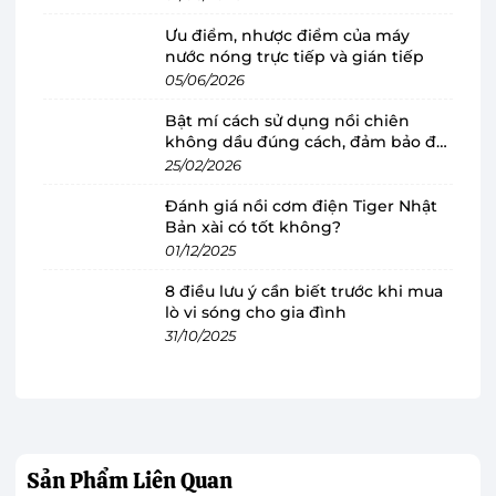
Bàn ủi Philips
sở hữu thiết kế hiện đại, nhỏ
Ưu điểm, nhược điểm của máy
gọn, dễ dàng di chuyển, thuận tiện cho việc ủi
nước nóng trực tiếp và gián tiếp
đồ ở mọi lúc mọi nơi. Sản phẩm có màu sắc
05/06/2026
trang nhã, chất liệu cao cấp, phù hợp với mọi
Bật mí cách sử dụng nồi chiên
không gian khác nhau.
không dầu đúng cách, đảm bảo độ
bền
25/02/2026
Bàn ủi sở hữu kiểu dáng đứng với trục có thể
Đánh giá nồi cơm điện Tiger Nhật
điều chỉnh độ cao lên đến 180cm để phù hợp với
Bản xài có tốt không?
loại quần áo cần ủi, rất thuận tiện cho người
01/12/2025
dùng.
8 điều lưu ý cần biết trước khi mua
lò vi sóng cho gia đình
31/10/2025
Sản Phẩm
Liên Quan