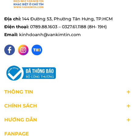
Địa chỉ:
144 Đường 53, Phường Tân Hưng, TP.HCM
Điện thoại:
0789.88.1603 – 0327.61.1188 (8H- 19H)
Email:
kinhdoanh@vankimtin.com
THÔNG TIN
CHÍNH SÁCH
HƯỚNG DẪN
Dung tích bình chứa nước lớn
FANPAGE
Bình chứa nước dung tích lớn 2 lít, bạn có thể ủi