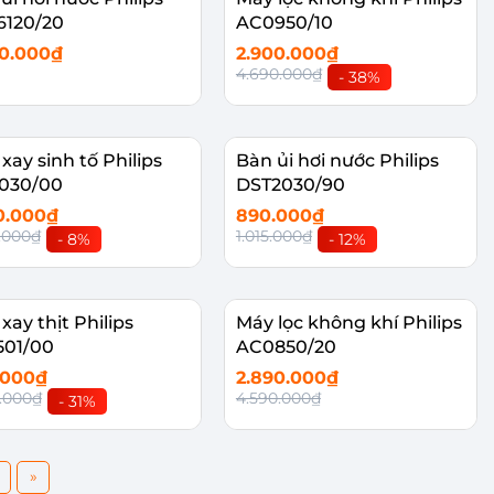
6120/20
AC0950/10
90.000₫
2.900.000₫
4.690.000₫
- 38%
êm vào giỏ
Thêm vào giỏ
xay sinh tố Philips
Bàn ủi hơi nước Philips
030/00
DST2030/90
0.000₫
890.000₫
0.000₫
1.015.000₫
- 8%
- 12%
êm vào giỏ
Thêm vào giỏ
xay thịt Philips
Máy lọc không khí Philips
501/00
AC0850/20
.000₫
2.890.000₫
0.000₫
4.590.000₫
- 31%
êm vào giỏ
Hết hàng
»