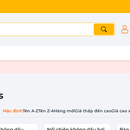
s
Mặc định
Tên A-Z
Tên Z-A
Hàng mới
Giá thấp đến cao
Giá cao 
 không dầu
Nồi chiên không dầu hơi
Bàn 