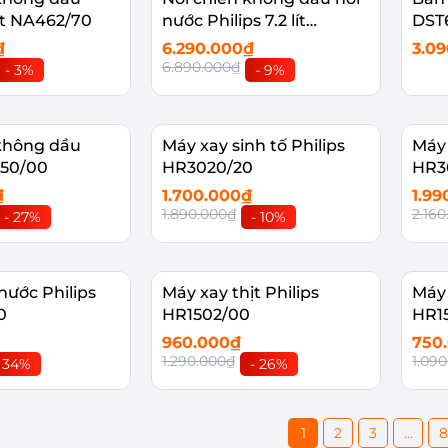
lít NA462/70
nước Philips 7.2 lít
DST
NA543/00
₫
6.290.000₫
3.0
6.890.000₫
- 3%
- 9%
 giỏ
Thêm vào giỏ
Th
 không dầu
Máy xay sinh tố Philips
Máy 
150/00
HR3020/20
HR3
₫
1.700.000₫
1.99
1.890.000₫
2.16
- 27%
- 10%
 giỏ
Thêm vào giỏ
Th
nước Philips
Máy xay thịt Philips
Máy 
0
HR1502/00
HR1
960.000₫
750
1.290.000₫
1.09
- 34%
- 26%
 giỏ
Thêm vào giỏ
Th
1
2
3
...
8