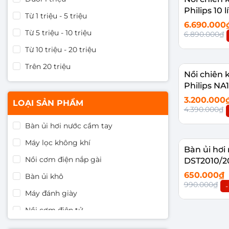
Philips 10 
Từ 1 triệu - 5 triệu
6.690.000
Từ 5 triệu - 10 triệu
6.890.000₫
Từ 10 triệu - 20 triệu
Thêm vào
Trên 20 triệu
Nồi chiên
Philips NA
3.200.000
LOẠI SẢN PHẨM
4.390.000₫
Bàn ủi hơi nước cầm tay
Thêm vào
Máy lọc không khí
Bàn ủi hơi 
Nồi cơm điện nắp gài
DST2010/2
650.000₫
Bàn ủi khô
990.000₫
Máy đánh giày
Nồi cơm điện tử
Thêm vào
Robot hút bụi lau nhà