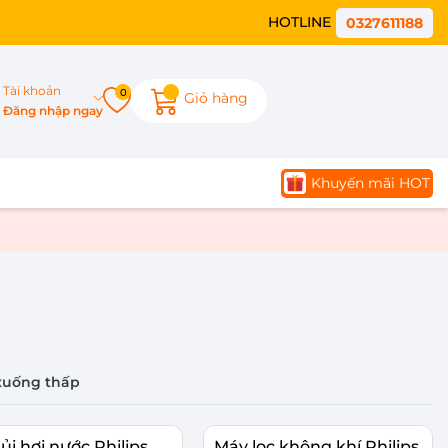
HOTLINE
0327611188
Tài khoản
0
Giỏ hàng
Đăng nhập ngay
Khuyến mãi HOT
xuống thấp
ủi hơi nước Philips
Máy lọc không khí Philips