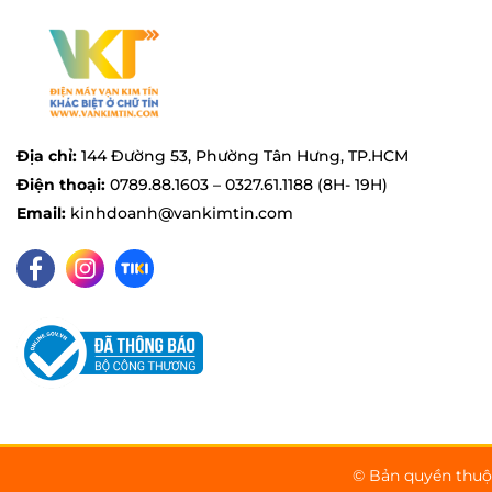
Máy ép trái cây
Máy xay, ép, trộn
Bàn ủi hơi nước đứng
Nồi chiên không dầu
Địa chỉ:
144 Đường 53, Phường Tân Hưng, TP.HCM
Điện thoại:
0789.88.1603 – 0327.61.1188 (8H- 19H)
Email:
kinhdoanh@vankimtin.com
© Bản quyền thu