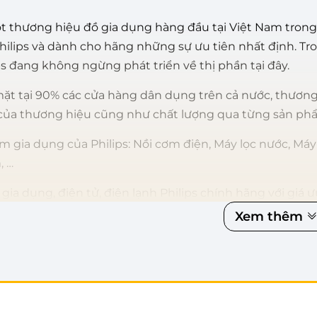
ột thương hiệu đồ gia dụng hàng đầu tại Việt Nam trong
ilips và dành cho hãng những sự ưu tiên nhất định. T
ps đang không ngừng phát triển về thị phần tại đây.
mặt tại 90% các cửa hàng dân dụng trên cả nước, thương
 của thương hiệu cũng như chất lượng qua từng sản ph
 gia dụng của Philips: Nồi cơm điện, Máy lọc nước, Máy
, …
ia dụng, điện tử, điện lạnh Philips chính hãng với giá ư
 sản phẩm Philips nhé!
Xem thêm