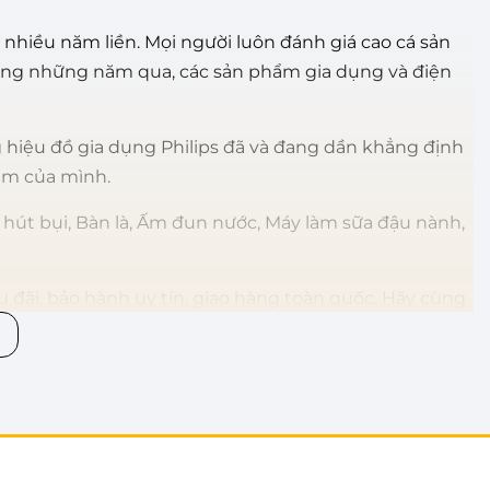
 nhiều năm liền. Mọi người luôn đánh giá cao cá sản
rong những năm qua, các sản phẩm gia dụng và điện
 hiệu đồ gia dụng Philips đã và đang dần khẳng định
ẩm của mình.
 hút bụi, Bàn là, Ấm đun nước, Máy làm sữa đậu nành,
u đãi, bảo hành uy tín, giao hàng toàn quốc. Hãy cùng