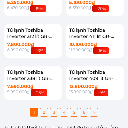
X215V-SL
X198V-DG
5.250.000₫
5.100.000₫
6.470.000₫
6.350.000₫
- 19%
- 20%
Tủ lạnh Toshiba
Tủ lạnh Toshiba
Inverter 312 lít GR-
Inverter 411 lít GR-
RT416WE-PMV(58)-
RT559WE-PMV(58)-
7.800.000₫
10.100.000₫
MM
MM
8.990.000₫
11.990.000₫
- 13%
- 16%
Tủ lạnh Toshiba
Tủ lạnh Toshiba
Inverter 338 lít GR-
Inverter 409 lít GR-
RT468WE-PMV(58)-
RT535WEA-PMV(06)-
7.690.000₫
12.800.000₫
MM
MG
9.990.000₫
13.990.000₫
- 23%
- 9%
»
1
2
3
4
5
6
Tủ lạnh là thiết bị hạ thấp nhiệt độ trong tủ nhằm