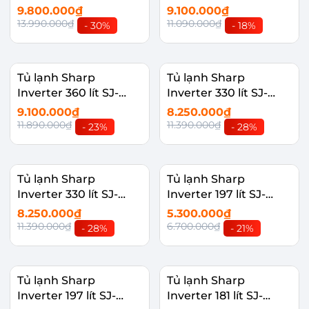
X417WD-DG
XP382AE-DS
9.800.000₫
9.100.000₫
13.990.000₫
11.090.000₫
- 30%
- 18%
Tủ lạnh Sharp
Tủ lạnh Sharp
Inverter 360 lít SJ-
Inverter 330 lít SJ-
XP382AE-SL
XP352AE-SL
9.100.000₫
8.250.000₫
11.890.000₫
11.390.000₫
- 23%
- 28%
Tủ lạnh Sharp
Tủ lạnh Sharp
Inverter 330 lít SJ-
Inverter 197 lít SJ-
XP352AE-DS
X215V-DG
8.250.000₫
5.300.000₫
11.390.000₫
6.700.000₫
- 28%
- 21%
Tủ lạnh Sharp
Tủ lạnh Sharp
Inverter 197 lít SJ-
Inverter 181 lít SJ-