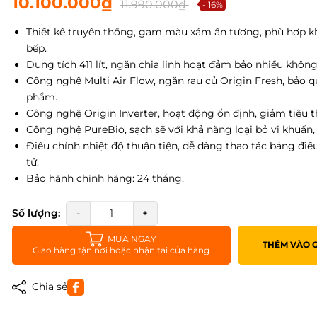
10.100.000₫
11.990.000₫
- 16%
Thiết kế truyền thống, gam màu xám ấn tượng, phù hợp k
bếp.
Dung tích 411 lít, ngăn chia linh hoạt đảm bảo nhiều không 
Công nghệ Multi Air Flow, ngăn rau củ Origin Fresh, bảo 
phẩm.
Công nghệ Origin Inverter, hoạt động ổn định, giảm tiêu t
Công nghệ PureBio, sạch sẽ với khả năng loại bỏ vi khuẩn,
Điều chỉnh nhiệt độ thuận tiện, dễ dàng thao tác bảng điề
tử.
Bảo hành chính hãng: 24 tháng.
Số lượng:
-
+
MUA NGAY
THÊM VÀO 
Giao hàng tận nơi hoặc nhận tại cửa hàng
Chia sẻ