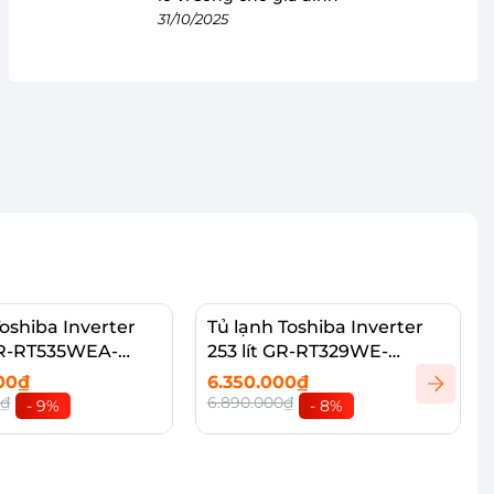
31/10/2025
Toshiba Inverter
Tủ lạnh Toshiba Inverter
GR-RT535WEA-
253 lít GR-RT329WE-
-MG
PMV(52)
000₫
6.350.000₫
0₫
6.890.000₫
- 9%
- 8%
vào giỏ
Thêm vào giỏ