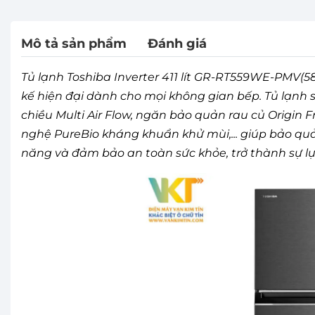
Mô tả sản phẩm
Đánh giá
Tủ lạnh Toshiba Inverter 411 lít GR-RT559WE-PMV(58
kế hiện đại dành cho mọi không gian bếp. Tủ lạnh 
chiều Multi Air Flow, ngăn bảo quản rau củ Origin F
nghệ PureBio kháng khuẩn khử mùi,... giúp bảo quả
năng và đảm bảo an toàn sức khỏe, trở thành sự lự