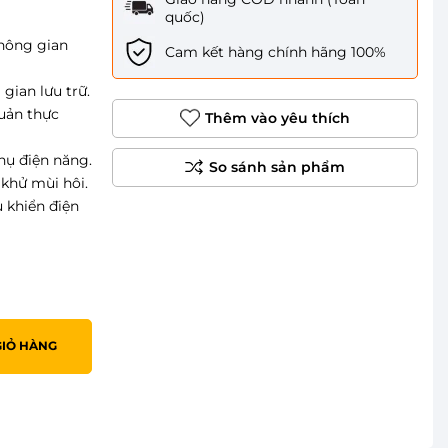
quốc)
hông gian
Cam kết hàng chính hãng 100%
gian lưu trữ.
quản thực
Thêm vào yêu thích
hụ điện năng.
 khử mùi hôi.
u khiển điện
GIỎ HÀNG