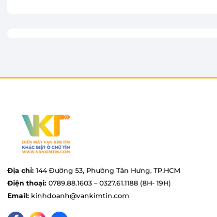
Địa chỉ:
144 Đường 53, Phường Tân Hưng, TP.HCM
Điện thoại:
0789.88.1603 – 0327.61.1188 (8H- 19H)
Email:
kinhdoanh@vankimtin.com