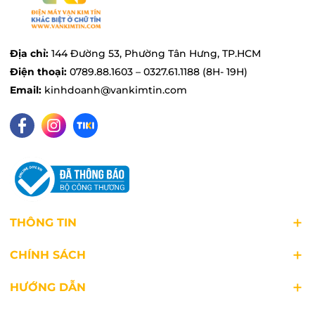
Địa chỉ:
144 Đường 53, Phường Tân Hưng, TP.HCM
Điện thoại:
0789.88.1603 – 0327.61.1188 (8H- 19H)
Email:
kinhdoanh@vankimtin.com
THÔNG TIN
CHÍNH SÁCH
HƯỚNG DẪN