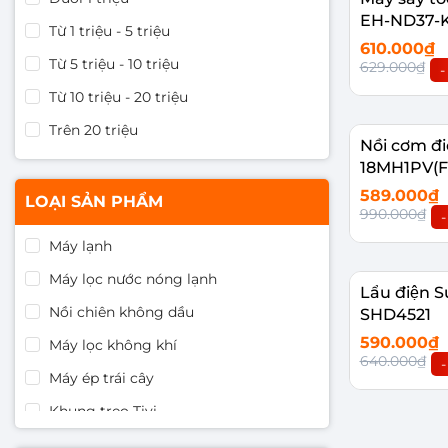
EH-ND37-
Từ 1 triệu - 5 triệu
610.000₫
Từ 5 triệu - 10 triệu
629.000₫
-
Từ 10 triệu - 20 triệu
Thêm vào
Trên 20 triệu
Nồi cơm đi
18MH1PV(F
589.000₫
LOẠI SẢN PHẨM
990.000₫
-
Máy lạnh
Thêm vào
Máy lọc nước nóng lạnh
Lẩu điện
Nồi chiên không dầu
SHD4521
590.000₫
Máy lọc không khí
640.000₫
-
Máy ép trái cây
Khung treo Tivi
Thêm vào
Tông đơ