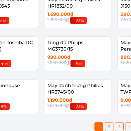
K645
HR1832/00
J130
1.690.000₫
580
2.190.000₫
720.
 3%
- 23%
 giỏ
Thêm vào giỏ
Th
ện Toshiba RC-
Tông đơ Philips
Máy
)
MG3730/15
Pan
990.000₫
890
1.090.000₫
1.145
 41%
- 9%
 giỏ
Thêm vào giỏ
Th
 Sunhouse
Máy đánh trứng Philips
Máy 
HR3745/00
TWP
1.190.000₫
8.0
1.549.000₫
11.99
 8%
- 23%
 giỏ
Thêm vào giỏ
Th
»
1
2
3