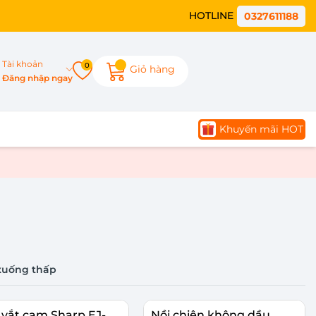
HOTLINE
0327611188
Tài khoản
0
Giỏ hàng
Đăng nhập ngay
Khuyến mãi HOT
xuống thấp
vắt cam Sharp EJ-
Nồi chiên không dầu