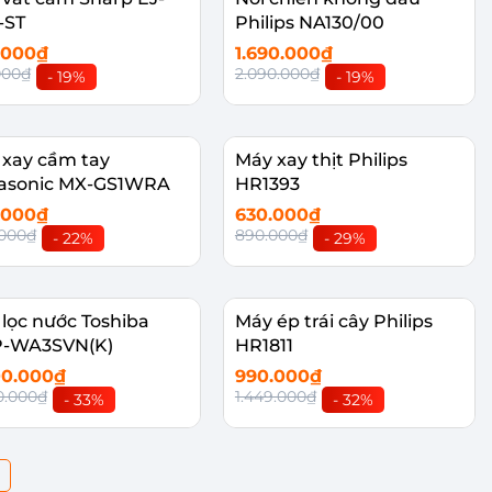
-ST
Philips NA130/00
.000₫
1.690.000₫
000₫
2.090.000₫
- 19%
- 19%
êm vào giỏ
Thêm vào giỏ
 xay cầm tay
Máy xay thịt Philips
asonic MX-GS1WRA
HR1393
.000₫
630.000₫
.000₫
890.000₫
- 22%
- 29%
êm vào giỏ
Thêm vào giỏ
lọc nước Toshiba
Máy ép trái cây Philips
-WA3SVN(K)
HR1811
00.000₫
990.000₫
0.000₫
1.449.000₫
- 33%
- 32%
êm vào giỏ
Thêm vào giỏ