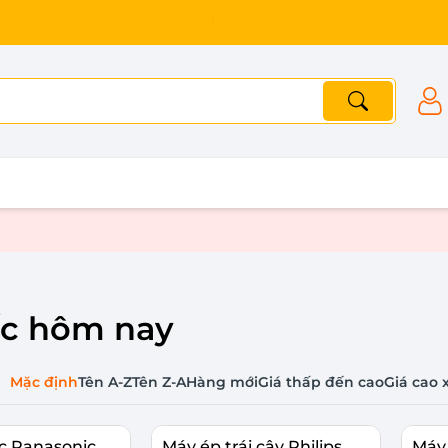
ốc hôm nay
Mặc định
Tên A-Z
Tên Z-A
Hàng mới
Giá thấp đến cao
Giá cao 
c Panasonic
Máy ép trái cây Philips
Máy 