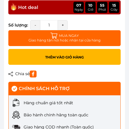
07
10
55
15
Hot deal
Ngày
Giờ
Phút
Giây
Số lượng:
-
+
MUA NGAY
Giao hàng tận nơi hoặc nhận tại cửa hàng
THÊM VÀO GIỎ HÀNG
Chia sẻ
CHÍNH SÁCH HỖ TRỢ
Hàng chuẩn giá tốt nhất
Bảo hành chính hãng toàn quốc
Giao hàng COD nhanh (Toàn quốc)