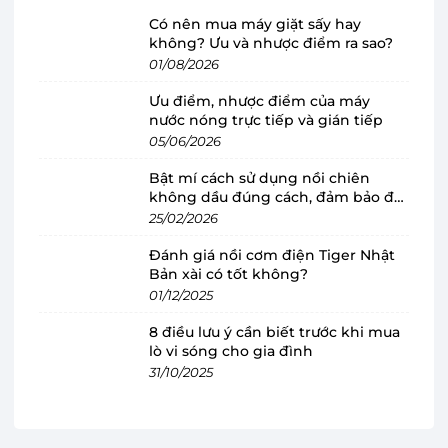
Có nên mua máy giặt sấy hay
không? Ưu và nhược điểm ra sao?
01/08/2026
Ưu điểm, nhược điểm của máy
nước nóng trực tiếp và gián tiếp
05/06/2026
Công suất mạnh mẽ, giúp nấu chín nhanh
Bật mí cách sử dụng nồi chiên
không dầu đúng cách, đảm bảo độ
chóng
bền
25/02/2026
Nồi cơm điện tử RC-10DH2PV(W) sở hữu công
Đánh giá nồi cơm điện Tiger Nhật
suất 600W cùng với công nghệ nấu hiện đại và
Bản xài có tốt không?
các tính năng tiện lợi sẽ giúp cơm chín nhanh và
01/12/2025
đều hơn. Thời gian chế biến nhanh chóng, bạn
8 điều lưu ý cần biết trước khi mua
dễ dàng làm nhiều món ăn khác nhau khiến bữa
lò vi sóng cho gia đình
cơm gia đình trở nên hấp dẫn hơn.
31/10/2025
Nồi cơm điện tử Toshiba có dung tích 1 lít