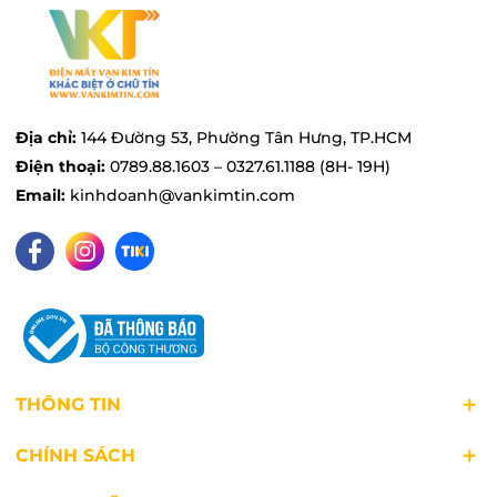
Địa chỉ:
144 Đường 53, Phường Tân Hưng, TP.HCM
Điện thoại:
0789.88.1603 – 0327.61.1188 (8H- 19H)
Email:
kinhdoanh@vankimtin.com
THÔNG TIN
CHÍNH SÁCH