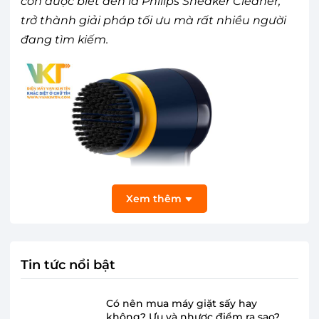
còn được biết đến là Philips Sneaker Cleaner,
trở thành giải pháp tối ưu mà rất nhiều người
đang tìm kiếm.
Xem thêm
Tin tức nổi bật
Có nên mua máy giặt sấy hay
không? Ưu và nhược điểm ra sao?