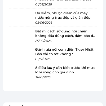
01/08/2026
Hiệu suất cao, làm sạch nhanh với bàn
Ưu điểm, nhược điểm của máy
nước nóng trực tiếp và gián tiếp
chải xoay
05/06/2026
Điểm nhấn ấn tượng của Philips GCA1000/60
Bật mí cách sử dụng nồi chiên
chính là bàn chải xoay tốc độ cao, đạt 500
không dầu đúng cách, đảm bảo độ
vòng/phút. Với công nghệ tiên tiến này, thiết bị
bền
25/02/2026
dễ dàng xử lý mọi vết bẩn cứng đầu trên giày
Đánh giá nồi cơm điện Tiger Nhật
thể thao trong thời gian ngắn. Dù đó là lớp bùn
Bản xài có tốt không?
khô, bụi bám lâu ngày hay những vết ố khó chịu,
01/12/2025
bàn chải xoay vẫn đảm bảo làm sạch triệt để mà
8 điều lưu ý cần biết trước khi mua
không gây hư hỏng cho bề mặt giày. Điều này
lò vi sóng cho gia đình
31/10/2025
giúp người dùng giữ gìn đôi giày yêu thích luôn
như mới mà không cần tốn nhiều công sức.