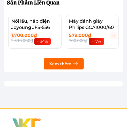
Sản Phẩm
Liên Quan
Nồi lẩu, hấp điện
Máy đánh giày
Joyoung JFS-556
Philips GCA1000/60
1.700.000₫
579.000₫
2.590.000₫
700.000₫
- 34%
- 17%
Xem thêm
Ba bước đơn giản giúp giày sạch hiệu quả
hơn
Philips GCA1000/60 khiến người dùng vô cùng
bất ngờ với hiệu quả làm sạch tối ưu. Nhờ thiết