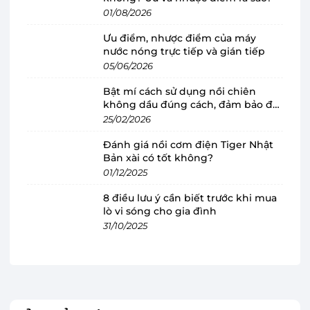
Kiểu dáng hiện đại, tinh tế, bảng điều
01/08/2026
khiển màn LCD lớn
Ưu điểm, nhược điểm của máy
Nồi cơm điện Toshiba
sở hữu tông màu đen lịch
nước nóng trực tiếp và gián tiếp
lãm, dễ dàng hòa hợp mọi phong cách nội thất
05/06/2026
khác nhau từ hiện đại cho đến cổ điển, người
Bật mí cách sử dụng nồi chiên
dùng sẽ ấn tượng với lối thiết kế tiên tiến ngay
không dầu đúng cách, đảm bảo độ
từ khi nhìn thấy nồi RC-15IP1UVN(K).
bền
25/02/2026
Đánh giá nồi cơm điện Tiger Nhật
Một điểm cộng lớn là bảng điều khiển cảm ứng
Bản xài có tốt không?
siêu nhạy, đi kèm màn hình LCD 3 inches, hiển
01/12/2025
thị rõ nét các thông tin, cho phép bạn dễ dàng
8 điều lưu ý cần biết trước khi mua
thao tác tùy chỉnh các chế độ nấu, mang lại sự
lò vi sóng cho gia đình
tiện lợi tối đa khi sử dụng, ngay cả với người lớn
31/10/2025
tuổi.