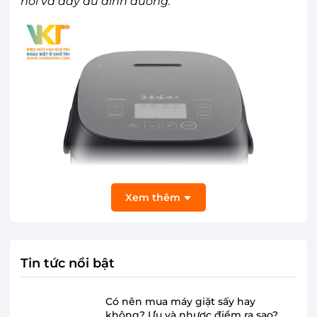
hổi và đầy đủ dinh dưỡng.
Xem thêm
Tin tức nổi bật
Có nên mua máy giặt sấy hay
không? Ưu và nhược điểm ra sao?