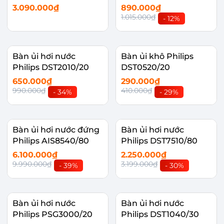
3.090.000₫
890.000₫
1.015.000₫
- 12%
Bàn ủi hơi nước
Bàn ủi khô Philips
Philips DST2010/20
DST0520/20
650.000₫
290.000₫
990.000₫
410.000₫
- 34%
- 29%
Bàn ủi hơi nước đứng
Bàn ủi hơi nước
Philips AIS8540/80
Philips DST7510/80
6.100.000₫
2.250.000₫
9.990.000₫
3.199.000₫
- 39%
- 30%
Bàn ủi hơi nước
Bàn ủi hơi nước
Philips PSG3000/20
Philips DST1040/30