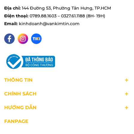
Philips
chính hãng với giá tốt, cùng hàng ngàn
Địa chỉ:
144 Đường 53, Phường Tân Hưng, TP.HCM
chương trình ưu đãi khuyến mãi hấp dẫn khác. Còn
Điện thoại:
0789.88.1603 – 0327.61.1188 (8H- 19H)
chần chờ gì mà không truy cập website
Email:
kinhdoanh@vankimtin.com
vankimtin.com hoặc liên hệ hotline 0822888899 để
được tư vấn, hỗ trợ ngay nhé!
THÔNG TIN
CHÍNH SÁCH
HƯỚNG DẪN
FANPAGE