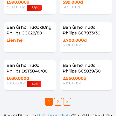
1.990.000₫
599.000₫
3.199.000₫
669.000₫
- 38%
Bàn ủi hơi nước đứng
Bàn ủi hơi nước
Philips GC628/80
Philips GC7933/30
Liên hệ
3.700.000₫
5.190.000₫
Bàn ủi hơi nước
Bàn ủi hơi nước
Philips DST5040/80
Philips GC5039/30
1.630.000₫
2.550.000₫
1.900.000₫
4.150.000₫
- 14%
»
1
2
Bàn ủi Philips là
thiết bị gia đình
đến từ thương hiệu