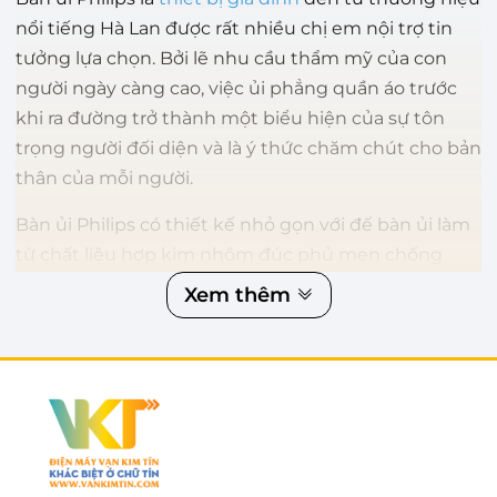
nổi tiếng Hà Lan được rất nhiều chị em nội trợ tin
tưởng lựa chọn. Bởi lẽ nhu cầu thẩm mỹ của con
người ngày càng cao, việc ủi phẳng quần áo trước
khi ra đường trở thành một biểu hiện của sự tôn
trọng người đối diện và là ý thức chăm chút cho bản
thân của mỗi người.
Bàn ủi Philips có thiết kế nhỏ gọn với đế bàn ủi làm
từ chất liệu hợp kim nhôm đúc phủ men chống
dính, nhờ vậy mà bàn ủi có thể lướt trên bề mặt vải
Xem thêm
dễ dàng. Ngoài ra, công suất của bàn ủi Philips
mạnh mẽ, vừa có thể tiết kiệm điện năng nhưng
vẫn có thể làm thẳng quần áo nhanh chóng.
Mua bàn ủi Philips giá rẻ cùng hàng ngàn quà
tặng tại Vạn Kim Tín
Vạn Kim Tín là trung tâm điện máy phân phối bàn ủi