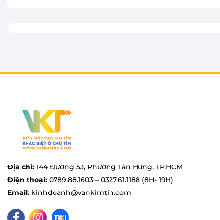
nước nhanh chóng, bạn chỉ cần móc áo quần lên và t
và thời gian của bạn.
Ngay cả khi bận rộn, chuẩn bị đi ra ngoài, bạn vẫn 
chức năng khởi động nhanh của bàn ủi hơi nước Pan
cầu là.
Ngoài ra với tốc độ phun hơi mạnh mẽ 16g/phút giúp
cho người sử dụng. Bên cạnh đó, việc được trang bị 
quần có độ cứng khác nhau.
Địa chỉ:
144 Đường 53, Phường Tân Hưng, TP.HCM
Điện thoại:
0789.88.1603 – 0327.61.1188 (8H- 19H)
Email:
kinhdoanh@vankimtin.com