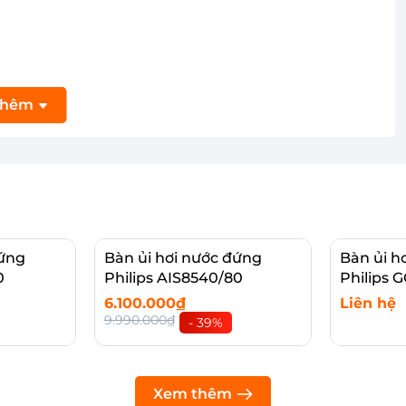
thêm
đứng
Bàn ủi hơi nước đứng
Bàn ủi h
0
Philips AIS8540/80
Philips 
6.100.000₫
Liên hệ
9.990.000₫
- 39%
hỉ cần khoảng 60 giây để bắt đầu ủi
Thêm vào giỏ
Xem c
 công suất hoạt động mạnh mẽ 1500W làm nóng
Xem thêm