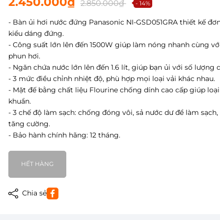
2.450.000₫
2.850.000₫
- 14%
- Bàn ủi hơi nước đứng Panasonic NI-GSD051GRA thiết kế đơn
kiểu dáng đứng.
- Công suất lớn lên đến 1500W giúp làm nóng nhanh cùng vớ
phun hơi.
- Ngăn chứa nước lớn lên đến 1.6 lít, giúp bạn ủi với số lượng 
- 3 mức điều chỉnh nhiệt độ, phù hợp mọi loại vải khác nhau.
- Mặt đế bằng chất liệu Flourine chống dính cao cấp giúp loại
khuẩn.
- 3 chế độ làm sạch: chống đóng vôi, sả nước dư để làm sạch,
tăng cường.
- Bảo hành chính hãng: 12 tháng.
HẾT HÀNG
Chia sẻ