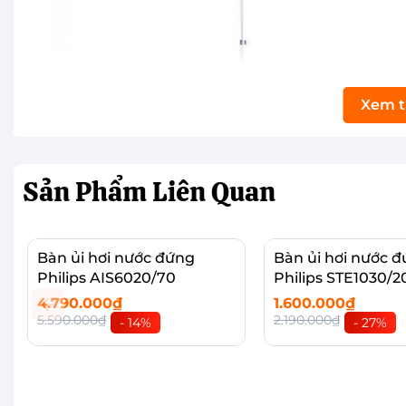
Xem 
Sản Phẩm
Liên Quan
Bàn ủi hơi nước đứng
Bàn ủi hơi nước 
Philips AIS6020/70
Philips STE1030/2
4.790.000₫
1.600.000₫
5.590.000₫
2.190.000₫
- 14%
- 27%
Hoạt động với công suất lớn lên đến 1500W, c
Thêm vào giỏ
Thêm vào giỏ
Bàn ủi hơi nước đứng Panasonic NI-GSD051GRA có