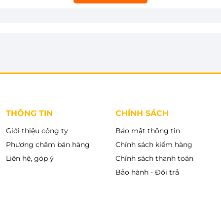
hực hiện thao tác ủi, tiết kiệm đáng kể điện năng
có thể ủi quần áo thật nhanh chóng và dễ dàng với
asonic. Chỉ 60 giây. Khởi động nhanh. Không cần
 loại bỏ các vết nhăn 1 cách nhanh chóng hiệu quả
công suất lớn giúp bạn có thể ủi được nhiều loại áo
THÔNG TIN
CHÍNH SÁCH
Giới thiệu công ty
Bảo mật thông tin
Phương châm bán hàng
Chính sách kiểm hàng
Liên hệ, góp ý
Chính sách thanh toán
Bảo hành - Đổi trả