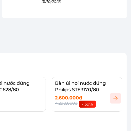
31/10/2025
ơi nước đứng
Bàn ủi hơi nước đứng
GC628/80
Philips STE3170/80
2.600.000₫
4.290.000₫
- 39%
hi tiết
Thêm vào giỏ