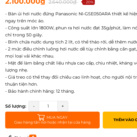
2.100.000₫
2.640.000₫
- 20%
- Bàn ủi hơi nước đứng Panasonic NI-GSE050ARA thiết kế hiện 
ngay trên móc áo.
- Công suất lớn 1800W, phun ra hơi nước đạt 35g/phút, làm n
chỉ trong 50 giây.
- Bình chứa nước dung tích 2 lít, có thể tháo rời, dễ thêm nước
- 2 mức điều chỉnh luồng hơi nước dễ tùy chỉnh bằng cần gạt
mọi loại vải khác nhau.
- Mặt đế làm bằng chất liệu nhựa cao cấp, chịu nhiệt, kháng v
lượng nhẹ.
- Giá treo có thể thay đổi chiều cao linh hoạt, cho người nội t
thuận tiện hơn.
- Bảo hành chính hãng: 12 tháng.
Số lượng:
-
+
MUA NGAY
THÊM VÀO 
Giao hàng tận nơi hoặc nhận tại cửa hàng