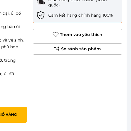
quốc)
đại, ủi đồ
Cam kết hàng chính hãng 100%
óng bàn ủi
Thêm vào yêu thích
 và vệ sinh.
, phù hợp
ỡ, trọng
rợ ủi đồ
GIỎ HÀNG