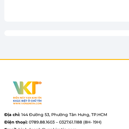
Thêm vào giỏ
Thêm vào giỏ
Địa chỉ:
144 Đường 53, Phường Tân Hưng, TP.HCM
Điện thoại:
0789.88.1603 – 0327.61.1188 (8H- 19H)