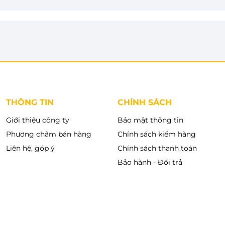
i là 4 - 6 bộ đồ liên tục không cần châm nước. Thiết
ận tiện, dễ dàng tháo rời bình khỏi thân máy để vệ
THÔNG TIN
CHÍNH SÁCH
Giới thiệu công ty
Bảo mật thông tin
Phương châm bán hàng
Chính sách kiểm hàng
Liên hệ, góp ý
Chính sách thanh toán
Bảo hành - Đổi trả