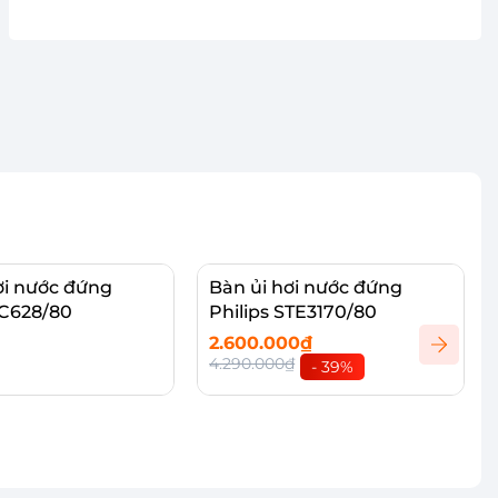
ơi nước đứng
Bàn ủi hơi nước đứng
GC628/80
Philips STE3170/80
2.600.000₫
4.290.000₫
- 39%
hi tiết
Thêm vào giỏ