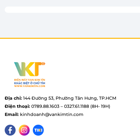
Với bình chứa nước dung tích lớn 1.4 lít bạn có thể ủ
kế bình chứa nước với miệng bình lớn châm nước thu
sinh.
Địa chỉ:
144 Đường 53, Phường Tân Hưng, TP.HCM
Điện thoại:
0789.88.1603 – 0327.61.1188 (8H- 19H)
Email:
kinhdoanh@vankimtin.com