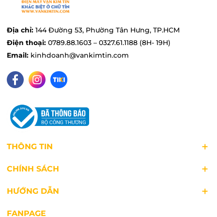
Địa chỉ:
144 Đường 53, Phường Tân Hưng, TP.HCM
Điện thoại:
0789.88.1603 – 0327.61.1188 (8H- 19H)
Email:
kinhdoanh@vankimtin.com
Công suất 400W mạnh mẽ, xay nhanh
chóng
Máy xay EM-H074SV-BK có công suất 400W
THÔNG TIN
mạnh mẽ giúp xay nhuyễn mọi nguyên liệu với
nút chỉnh tốc độ dạng ấn, dễ dàng vận hành
CHÍNH SÁCH
bằng một tay.
HƯỚNG DẪN
FANPAGE