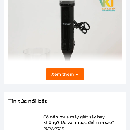
Xem thêm
Tin tức nổi bật
Máy xay cầm tay Sharp EM-H074SV-BK
Có nên mua máy giặt sấy hay
không? Ưu và nhược điểm ra sao?
nhỏ gọn, tay cầm chắc chắn
01/08/2026