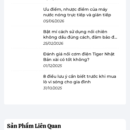
Máy xay cầm tay Sharp sở hữu thiết kế cầm tay
Ưu điểm, nhược điểm của máy
tiện lợi, phù hợp với tay người dùng, không bị
nước nóng trực tiếp và gián tiếp
mỏi khi sử dụng trong thời gian dài. Thân
máy
05/06/2026
xay
và thân gắn lưỡi dao dễ dàng tháo rời để vệ
Bật mí cách sử dụng nồi chiên
sinh, cất giữ.
không dầu đúng cách, đảm bảo độ
bền
25/02/2026
Đánh giá nồi cơm điện Tiger Nhật
Bản xài có tốt không?
01/12/2025
8 điều lưu ý cần biết trước khi mua
lò vi sóng cho gia đình
31/10/2025
Sản Phẩm
Liên Quan