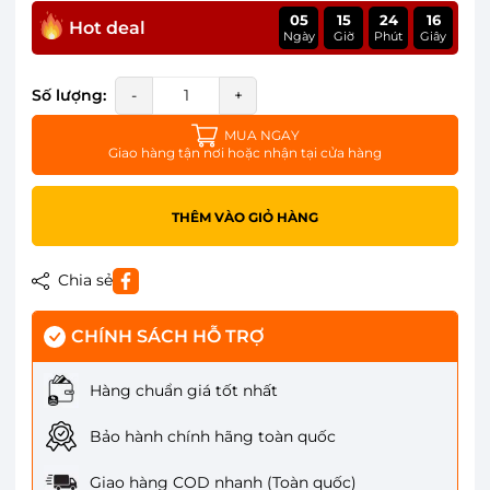
05
15
24
16
Hot deal
Ngày
Giờ
Phút
Giây
Số lượng:
-
+
MUA NGAY
Giao hàng tận nơi hoặc nhận tại cửa hàng
THÊM VÀO GIỎ HÀNG
Chia sẻ
CHÍNH SÁCH HỖ TRỢ
Hàng chuẩn giá tốt nhất
Bảo hành chính hãng toàn quốc
Giao hàng COD nhanh (Toàn quốc)