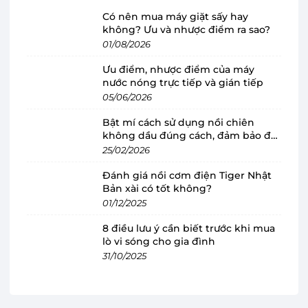
có thiết kế cầm tay nhỏ gọn, chắn chắn
Có nên mua máy giặt sấy hay
không? Ưu và nhược điểm ra sao?
Máy xay cầm tay Panasonic sở hữu thiết kế cầm
01/08/2026
tay tiện lợi, thiết kế phù hợp với tay người dùng.
Ưu điểm, nhược điểm của máy
Bạn có thể bảo quản
máy xay
dễ dàng bằng
nước nóng trực tiếp và gián tiếp
cách treo lên giá treo tường để giữ căn bếp luôn
05/06/2026
gọn gàng và có thể sử dụng máy bất cứ lúc nào.
Bật mí cách sử dụng nồi chiên
không dầu đúng cách, đảm bảo độ
Thân máy và thân gắn lưỡi dao dễ dàng tháo lắp
bền
25/02/2026
và vệ sinh, bảo quản.
Đánh giá nồi cơm điện Tiger Nhật
Bản xài có tốt không?
01/12/2025
8 điều lưu ý cần biết trước khi mua
lò vi sóng cho gia đình
31/10/2025