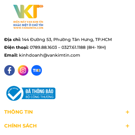
tố trực tiếp trong cốc, rất nhanh chóng và tiện
lợi.
Lưỡi dao sắc bén
Máy xay sinh tố
trang bị lưỡi dao được làm từ
Địa chỉ:
144 Đường 53, Phường Tân Hưng, TP.HCM
chất liệu thép không gỉ, không bị oxi hoá, giúp
Điện thoại:
0789.88.1603 – 0327.61.1188 (8H- 19H)
dao luôn dễ dàng vệ sinh, luôn sáng bóng và
Email:
kinhdoanh@vankimtin.com
sạch sẽ, an toàn cho sức khỏe người sử dụng.
Máy xay cầm tay Panasonic MX-GS1WRA có thể
xay được cả súp và cháo nóng trong nồi, thích
hợp cho gia đình có trẻ nhỏ.
THÔNG TIN
CHÍNH SÁCH