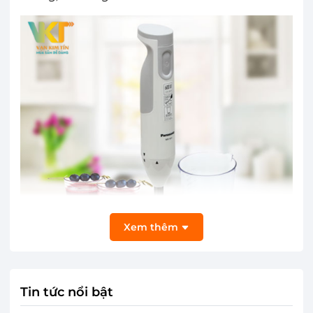
Xem thêm
Tin tức nổi bật
Máy xay cầm tay Panasonic MX-GS1WRA