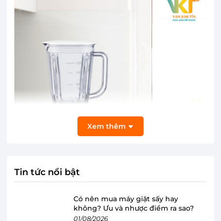
Xem thêm
Tin tức nổi bật
Máy xay sinh tố Panasonic MX-EX1031WRA
Có nên mua máy giặt sấy hay
không? Ưu và nhược điểm ra sao?
có thiết kế đơn giản nhưng sang trọng
01/08/2026