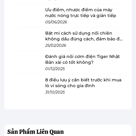
Panasonic là công ty có tên ban đầu là
Ưu điểm, nhược điểm của máy
Matsushita Electric Industrial Co., Ltd được
nước nóng trực tiếp và gián tiếp
thành lập vào năm 1918, có trụ sở ở Kadoma, tỉnh
05/06/2026
Osaka của Nhật Bản, chuyên bán các sản phẩm
Bật mí cách sử dụng nồi chiên
công nghệ điện tử Nhật Bản.
không dầu đúng cách, đảm bảo độ
bền
25/02/2026
Thương hiệu Nhật Bản này luôn có một vị trí
Đánh giá nồi cơm điện Tiger Nhật
đứng nhất định trong lòng người tiêu dùng Việt
Bản xài có tốt không?
Nam. Panasonic đã mang đến Việt Nam nhiều
01/12/2025
mặt hàng
điện gia dụng
và được người tiêu
8 điều lưu ý cần biết trước khi mua
dùng biết đến như: tủ lạnh, máy giặt, máy lạnh,
lò vi sóng cho gia đình
nồi cơm điện, lò vi sóng, máy xay sinh tố...
31/10/2025
Máy xay sinh tố Panasonic MX-EX1031WRA sở
hữu thiết kế nhỏ gọn, hiện đại, màu sắc trắng
phù hợp cho nhiều không gian bếp với phong
cách nội thất khác nhau.
Sản Phẩm
Liên Quan