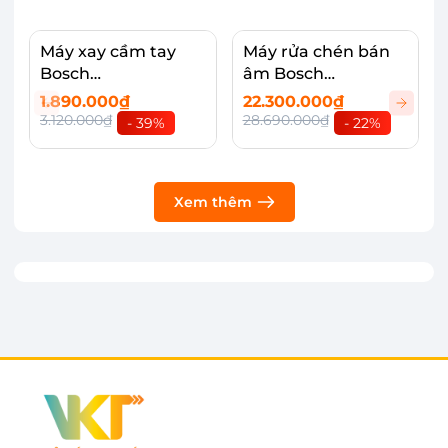
hơn để sử dụng mà không lo bị giới hạn trong
không gian bếp.
Máy xay cầm tay
Máy rửa chén bán
Bosch
âm Bosch
HMH.MSM2650B
SMI4ECS14E
1.890.000₫
22.300.000₫
3.120.000₫
28.690.000₫
- 39%
- 22%
Xem thêm