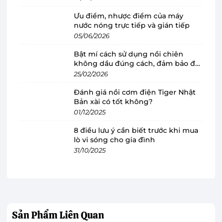
Máy xay cầm tay Bosch HMH.MSM2650B
tối giản và tiện lợi
Ưu điểm, nhược điểm của máy
nước nóng trực tiếp và gián tiếp
Máy xay cầm tay
cực kỳ nhỏ gọn, vừa vặn trong
05/06/2026
lòng bàn tay nên việc sử dụng lại càng trở nên
Bật mí cách sử dụng nồi chiên
dễ dàng hơn. Bên cạnh đó, tay cầm của máy
không dầu đúng cách, đảm bảo độ
cũng được chế tác lượn cong, đảm bảo chống
bền
25/02/2026
trượt tốt hơn, ngay cả khi tay ướt vẫn có thể sử
Đánh giá nồi cơm điện Tiger Nhật
dụng.
Bản xài có tốt không?
01/12/2025
Các nút điều khiển máy xay được bố trí gọn
8 điều lưu ý cần biết trước khi mua
gàng ngay ở tay cầm, bởi vậy mà việc điều chỉnh
lò vi sóng cho gia đình
cũng trở nên đơn giản, thao tác nhanh chóng.
31/10/2025
Thiết kế của máy xay HMH.MSM2650B được
đánh giá là ưu việt khi mỗi bộ phận đều có thể
tháo rời, đảm bảo việc vệ sinh trở nên dễ dàng
và sạch hơn. Với những điểm nổi bật này, người
Sản Phẩm
Liên Quan
dùng có thể dễ dàng di chuyển máy đến nhiều