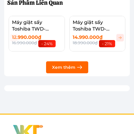
Sản Phẩm
Liên Quan
thông số, dễ dàng sử dụng và thao tác.
Máy giặt sấy
Máy giặt sấy
Toshiba TWD-
Toshiba TWD-
BM115GF4V(SK)
BM135GF4V(MG)
12.990.000₫
14.990.000₫
16.990.000₫
18.990.000₫
- 24%
- 21%
Xem thêm