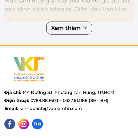
Mua sắm máy giặt sấy Toshiba với giá ưu đãi,
bảo hành chính hãng tại Điện Máy Vạn Kim
Tín
Điện Máy Vạn Kim Tín là công ty chuyên phân phối
Xem thêm
chính hãng cho khách sỉ và khách lẻ các sản phẩm
máy giặt sấy của thương hiệu Toshiba tại thị trường
Việt Nam với giá cả cực ưu đãi. Để biết thêm chi tiết,
vui lòng gọi số hotline 0327611188 hoặc truy cập vào
vankimtin.com nhé!
Địa chỉ:
144 Đường 53, Phường Tân Hưng, TP.HCM
Điện thoại:
0789.88.1603 – 0327.61.1188 (8H- 19H)
Email:
kinhdoanh@vankimtin.com