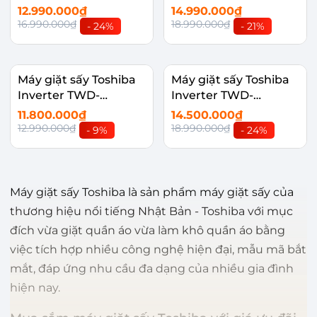
12.990.000₫
14.990.000₫
16.990.000₫
18.990.000₫
- 24%
- 21%
Máy giặt sấy Toshiba
Máy giặt sấy Toshiba
Inverter TWD-
Inverter TWD-
T21BU115UWV(MG)
T25BZU115MWV(MG)
11.800.000₫
14.500.000₫
12.990.000₫
18.990.000₫
- 9%
- 24%
Máy giặt sấy Toshiba là sản phẩm máy giặt sấy của
thương hiệu nổi tiếng Nhật Bản - Toshiba với mục
đích vừa giặt quần áo vừa làm khô quần áo bằng
việc tích hợp nhiều công nghệ hiện đại, mẫu mã bắt
mắt, đáp ứng nhu cầu đa dạng của nhiều gia đình
hiện nay.