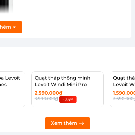
thêm
a Levoit
Quạt tháp thông minh
Quạt th
hes
Levoit Windi Mini Pro
Levoit W
2.590.000₫
1.590.00
3.990.000₫
3.690.000
- 35%
Thêm vào giỏ
Thêm 
Xem thêm
sử dụng