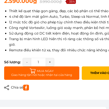
2.590.000₫
3.990.000₫
- 35%
Thiết kế quạt tháp gọn gàng, đẹp, các bộ phận có thể tháo r
4 chế độ làm mát gồm Auto, Turbo, Sleep và Normal, linh 
12 mức tốc độ gió cho phép tùy chỉnh theo điều kiện thời t
Công nghệ VortexAir, luồng gió xoáy mạnh, phân bổ hơi m
Sử dụng động cơ DC tiết kiệm điện, hoạt động ổn định, gi
Trang bị màn hình LED hiển thị rõ ràng các thông số và th
giờ.
Remote điều khiển từ xa, thay đổi nhiêu chức năng không 
Số lượng:
-
+
MUA NGAY
THÊM VÀO 
Giao hàng tận nơi hoặc nhận tại cửa hàng
Chia sẻ