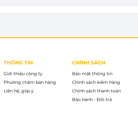
 dụng, đáp ứng tốt nhu cầu của nhiều đối tượng người
trở nên nhanh gọn, hạn chế bụi bẩn tích tụ và duy trì
 khiển được bố trí trực quan với các nút chức năng
nhiều thời gian làm quen. Nhờ đó, cả người trẻ lẫn
 dàng và thuận tiện.
THÔNG TIN
CHÍNH SÁCH
Giới thiệu công ty
Bảo mật thông tin
Phương châm bán hàng
Chính sách kiểm hàng
Liên hệ, góp ý
Chính sách thanh toán
Bảo hành - Đổi trả