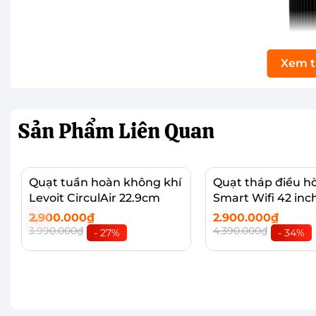
Xem 
Sản Phẩm
Liên Quan
Quạt tuần hoàn không khí
Quạt tháp điều hò
Levoit CirculAir 22.9cm
Smart Wifi 42 inc
2.900.000₫
2.900.000₫
3.990.000₫
4.390.000₫
- 27%
- 34%
Thêm vào giỏ
Thêm vào giỏ
Thiết kế tinh gọn, thuận tiện trong quá trình 