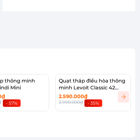
áp thông minh
Quạt tháp điều hòa thông
indi Mini
minh Levoit Classic 42
inches
0₫
2.590.000₫
₫
3.990.000₫
- 57%
- 35%
vào giỏ
Thêm vào giỏ