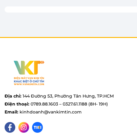
Quạt Levoit
thiết kế theo tiêu chí tiện lợi và dễ sử
dùng. Các chi tiết có thể tháo rời giúp việc vệ sinh 
hiệu quả làm mát ổn định theo thời gian. Bảng điều
rõ ràng, hỗ trợ thao tác nhanh chóng mà không mất 
người lớn tuổi đều có thể sử dụng quạt một cách dễ
Địa chỉ:
144 Đường 53, Phường Tân Hưng, TP.HCM
Điện thoại:
0789.88.1603 – 0327.61.1188 (8H- 19H)
Email:
kinhdoanh@vankimtin.com