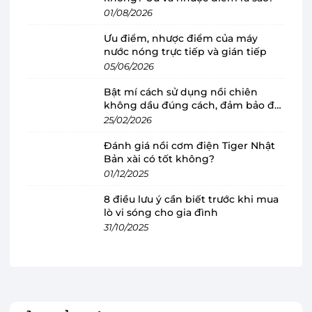
01/08/2026
Ưu điểm, nhược điểm của máy
nước nóng trực tiếp và gián tiếp
05/06/2026
Bật mí cách sử dụng nồi chiên
Thiết kế tiên tiến, thuận tiện cho việc làm
không dầu đúng cách, đảm bảo độ
sạch và sử dụng lâu dài
bền
25/02/2026
Quạt Levoit
được thiết kế theo hướng tối ưu trải
Đánh giá nồi cơm điện Tiger Nhật
nghiệm người dùng với các bộ phận có thể tháo
Bản xài có tốt không?
rời dễ dàng, việc vệ sinh trở nên nhanh chóng và
01/12/2025
đơn giản. Người dùng có thể làm sạch lưới chắn
8 điều lưu ý cần biết trước khi mua
gió và các chi tiết bên trong mà không cần sử
lò vi sóng cho gia đình
31/10/2025
dụng dụng cụ chuyên dụng, góp phần loại bỏ
bụi bẩn tích tụ hiệu quả. Nhờ được vệ sinh định
kỳ dễ dàng, quạt luôn duy trì khả năng làm mát
ổn định, mang đến luồng gió sạch hơn và hỗ trợ
bảo vệ sức khỏe cho cả gia đình. Đồng thời, thiết