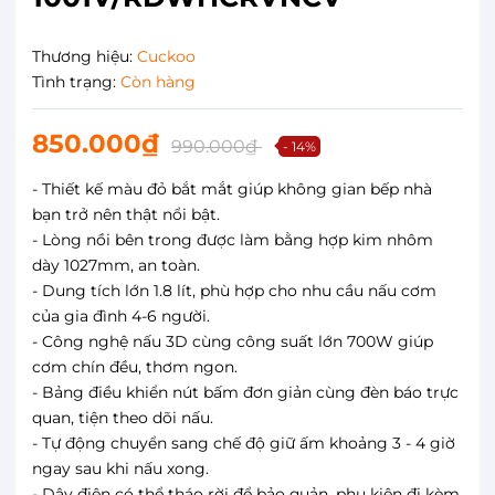
Thương hiệu:
Cuckoo
Tình trạng:
Còn hàng
850.000₫
990.000₫
- 14%
- Thiết kế màu đỏ bắt mắt giúp không gian bếp nhà
bạn trở nên thật nổi bật.
- Lòng nồi bên trong được làm bằng hợp kim nhôm
dày 1027mm, an toàn.
- Dung tích lớn 1.8 lít, phù hợp cho nhu cầu nấu cơm
của gia đình 4-6 người.
- Công nghệ nấu 3D cùng công suất lớn 700W giúp
cơm chín đều, thơm ngon.
- Bảng điều khiển nút bấm đơn giản cùng đèn báo trực
quan, tiện theo dõi nấu.
- Tự động chuyển sang chế độ giữ ấm khoảng 3 - 4 giờ
ngay sau khi nấu xong.
- Dây điện có thể tháo rời để bảo quản, phụ kiện đi kèm