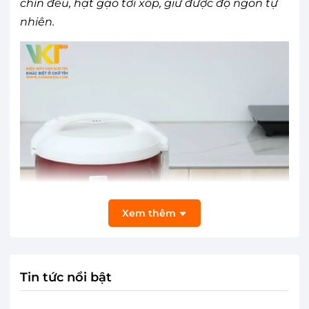
chín đều, hạt gạo tơi xốp, giữ được độ ngon tự
nhiên.
Xem thêm
Tin tức nổi bật