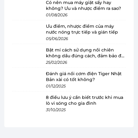
Có nên mua máy giặt sấy hay
không? Ưu và nhược điểm ra sao?
Kiểu dáng sang trọng, dung tích lớn, đáp
01/08/2026
ứng nhu cầu của nhiều gia đình
Ưu điểm, nhược điểm của máy
Nồi cơm điện Cuckoo
sở hữu thiết kế hiện đại,
nước nóng trực tiếp và gián tiếp
sang trọng, màu đỏ bắt mắt, phù hợp phong
05/06/2026
cách bếp khác nhau. Bên cạnh đó, lòng nồi phủ
Bật mí cách sử dụng nồi chiên
lớp chống dính cao cấp và công nghệ nấu 3D
không dầu đúng cách, đảm bảo độ
tiên tiến, đảm bảo hạt gạo chín đều, tơi xốp, giữ
bền
25/02/2026
trọn vẹn hương vị tự nhiên. Nồi cơm điện nắp
Đánh giá nồi cơm điện Tiger Nhật
gài Cuckoo 1.8 lít CR-1001V/RDWHCRVNCV có
Bản xài có tốt không?
dung tích 1.8 lít, có thể nấu khoảng 8-10 chén
01/12/2025
cơm, đáp ứng nhu cầu cho 4-6 người.
8 điều lưu ý cần biết trước khi mua
lò vi sóng cho gia đình
31/10/2025