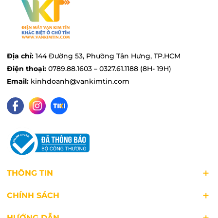
dính PTFE chịu nhiệt lên đến 260 độ C, đảm bảo
an toàn cho sức khỏe và dễ dàng vệ sinh.
Địa chỉ:
144 Đường 53, Phường Tân Hưng, TP.HCM
Điện thoại:
0789.88.1603 – 0327.61.1188 (8H- 19H)
Email:
kinhdoanh@vankimtin.com
THÔNG TIN
CHÍNH SÁCH
HƯỚNG DẪN