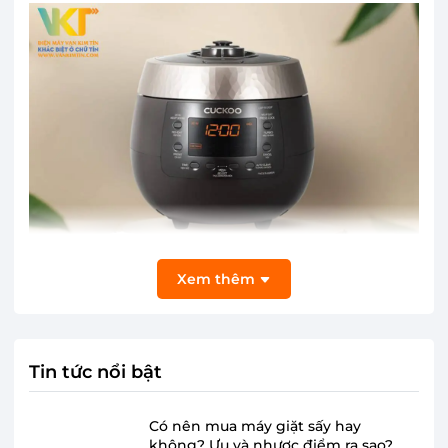
Xem thêm
Tin tức nổi bật
Kiểu dáng nhỏ gọn với dung tích phù hợp
Có nên mua máy giặt sấy hay
không? Ưu và nhược điểm ra sao?