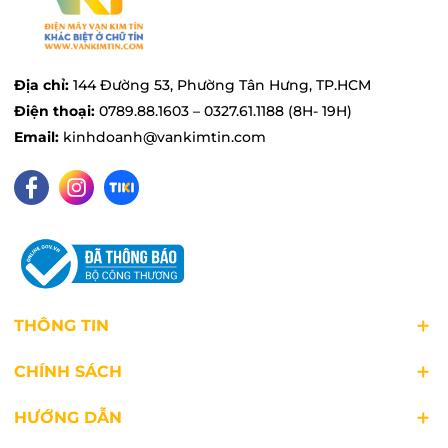
nhiệt và áp suất cao, phù hợp với nhiều chế độ
nấu hiện đại mà nồi cung cấp. Chất liệu này
cũng rất an toàn và bền bỉ, không phát sinh chất
Địa chỉ:
144 Đường 53, Phường Tân Hưng, TP.HCM
độc hại khi nấu, mang lại sự an tâm tuyệt đối
Điện thoại:
0789.88.1603 – 0327.61.1188 (8H- 19H)
cho bữa cơm gia đình.
Email:
kinhdoanh@vankimtin.com
THÔNG TIN
CHÍNH SÁCH
HƯỚNG DẪN