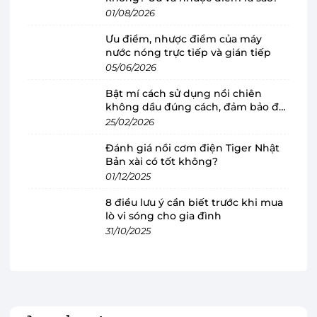
cho 2 - 4 người
01/08/2026
Nồi cơm điện Cuckoo
được thiết kế với gam
Ưu điểm, nhược điểm của máy
màu đen - bạc kết hợp thiết kế trang nhã, phù
nước nóng trực tiếp và gián tiếp
hợp mọi không gian bếp. Dung tích 1.08 lít giúp
05/06/2026
chiếc nồi trở thành lựa chọn lý tưởng dành cho
Bật mí cách sử dụng nồi chiên
các gia đình nhỏ với 2-4 thành viên, không tốn
không dầu đúng cách, đảm bảo độ
quá nhiều diện tích.
bền
25/02/2026
Đánh giá nồi cơm điện Tiger Nhật
Bản xài có tốt không?
01/12/2025
8 điều lưu ý cần biết trước khi mua
lò vi sóng cho gia đình
31/10/2025