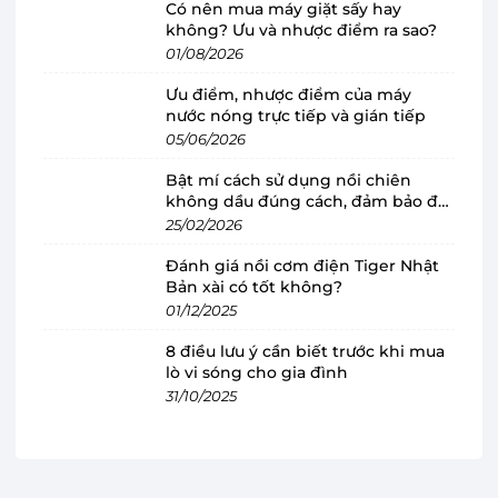
cho gia đình
Có nên mua máy giặt sấy hay
không? Ưu và nhược điểm ra sao?
Nồi cơm điện Cuckoo
sở hữu kiểu dáng nhỏ
01/08/2026
gọn, dễ dàng đặt để trong mọi không gian bếp.
Ưu điểm, nhược điểm của máy
Tông màu trắng tinh tế cùng thiết kế hình hộp
nước nóng trực tiếp và gián tiếp
bo tròn các góc, không chỉ tối ưu hóa tính thẩm
05/06/2026
mỹ mà còn giúp việc lau chùi trở nên đơn giản
Bật mí cách sử dụng nồi chiên
hơn. Phần nắp nồi chắc chắn, khóa an toàn cùng
không dầu đúng cách, đảm bảo độ
tay cầm cách nhiệt, tạo cảm giác an tâm khi
bền
25/02/2026
thao tác.
Đánh giá nồi cơm điện Tiger Nhật
Bản xài có tốt không?
Với dung tích 1.08 lít, nồi lý tưởng cho gia đình từ
01/12/2025
2-4 người, đủ đáp ứng các bữa ăn đa dạng từ
8 điều lưu ý cần biết trước khi mua
cơm trắng, cháo đến hầm hay hấp. Sự tinh giản
lò vi sóng cho gia đình
trong thiết kế cùng màu sắc trang nhã khiến
31/10/2025
chiếc nồi không chỉ là một thiết bị gia dụng mà
còn trở thành điểm nhấn nổi bật, hiện đại trong
không gian.