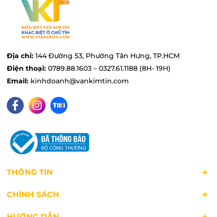
đảm bảo hiệu quả
Với công suất hoạt động lên đến 1090W, chiếc
nồi cơm áp suất Cuckoo CRP-LHTR0609F giúp
rút ngắn đáng kể thời gian nấu nướng. Công
Địa chỉ:
144 Đường 53, Phường Tân Hưng, TP.HCM
nghệ gia nhiệt cao tần IH phân phối nhiệt đồng
Điện thoại:
0789.88.1603 – 0327.61.1188 (8H- 19H)
đều, làm chín cơm nhanh chóng mà vẫn giữ
Email:
kinhdoanh@vankimtin.com
được độ mềm dẻo, thơm ngon của từng hạt
cơm. Ưu điểm ấn tượng chính là khả năng hạn
chế thoát nhiệt, từ đó tiết kiệm điện năng mà
không làm ảnh hưởng đến chất lượng món ăn.
THÔNG TIN
CHÍNH SÁCH
HƯỚNG DẪN