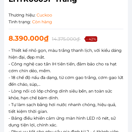
Thương hiệu:
Cuckoo
Tình trạng:
Còn hàng
8.390.000₫
14.375.000₫
- 42%
- Thiết kế nhỏ gọn, màu trắng thanh lịch, với kiểu dáng
hiện đại, đẹp mắt.
- Công nghệ cao tần IH tiên tiến, đảm bảo cho ra hạt
cơm chín dẻo, mềm.
- 18 chế độ nấu đa dạng, từ cơm gạo trắng, cơm gạo lứt
đến cháo, súp,...
- Lòng nồi có lớp chống dính siêu bền, an toàn sức
khỏe, hạn chế bám dính.
- Tự làm sạch bằng hơi nước nhanh chóng, hiệu quả,
tiết kiệm thời gian.
- Bảng điều khiển cảm ứng màn hình LED rõ nét, sử
dụng tiện lợi, chính xác.
- Phục vụ tốt cho nhu cầu gia đình từ 2 - 4 thành viên