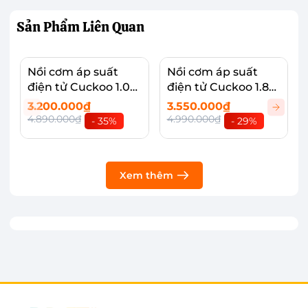
Sản Phẩm
Liên Quan
Nồi cơm áp suất
Nồi cơm áp suất
điện tử Cuckoo 1.08
điện tử Cuckoo 1.8
lít CRP-R0600F
lít CRP-PK1000S
3.200.000₫
3.550.000₫
4.890.000₫
4.990.000₫
- 35%
- 29%
Xem thêm
Nồi hoạt động ổn định với công suất lớn,