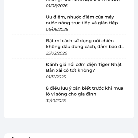
Kiểu dáng nhỏ gọn, chất liệu bền tốt, dễ
01/08/2026
dàng mang đi khi cần
Ưu điểm, nhược điểm của máy
Nồi cơm điện Cuckoo
nhỏ gọn, nặng khoảng
nước nóng trực tiếp và gián tiếp
3kg nên người dùng có thể đặt ở bất cứ đâu
05/06/2026
trong khu bếp. Đặc biệt thiết kế màu sắc trắng
Bật mí cách sử dụng nồi chiên
kết hợp với cam tươi tạo nên sự mới mẻ, hiện
không dầu đúng cách, đảm bảo độ
đại cho khu vực nấu ăn.
bền
25/02/2026
Đánh giá nồi cơm điện Tiger Nhật
Sản phẩm có lớp vỏ ngoài làm từ chất liệu nhựa
Bản xài có tốt không?
cao cấp cho độ nhẵn mịn, cách nhiệt tốt nên khi
01/12/2025
sờ tay vào nồi sẽ không có cảm giác bị nóng, đặc
8 điều lưu ý cần biết trước khi mua
biệt là tay cầm được làm bằng chất liệu nhựa
lò vi sóng cho gia đình
tổng hợp rất chắc chắn, an toàn và thuận tiện
31/10/2025
khi di chuyển.