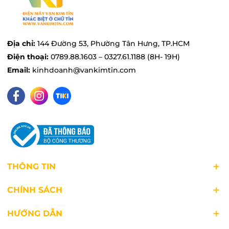
nhiệt tỏa đều khắp bên trong nên hạt gạo được
chín đều, mềm và giữ lại dưỡng chất vốn có
trong hạt gạo đồng thời tiết kiệm thời gian nấu
Địa chỉ:
144 Đường 53, Phường Tân Hưng, TP.HCM
hiệu quả.
Điện thoại:
0789.88.1603 – 0327.61.1188 (8H- 19H)
Email:
kinhdoanh@vankimtin.com
THÔNG TIN
CHÍNH SÁCH
HƯỚNG DẪN