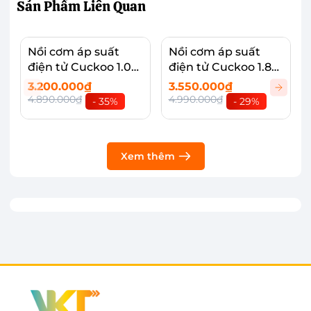
Sản Phẩm
Liên Quan
Nồi cơm áp suất
Nồi cơm áp suất
điện tử Cuckoo 1.08
điện tử Cuckoo 1.8
lít CRP-R0600F
lít CRP-PK1000S
3.200.000₫
3.550.000₫
4.890.000₫
4.990.000₫
- 35%
- 29%
Xem thêm
Công suất cao 360W, cơm chín đều, thơm
ngon
Tuy có khả năng nấu 0.5 lít nhưng sở hữu công
suất nấu mạnh tới 360W và công nghệ 3D giúp