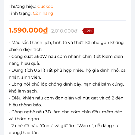
Thương hiệu:
Cuckoo
Tình trạng:
Còn hàng
1.590.000₫
2.010.000₫
- 21%
- Màu sắc thanh lịch, tinh tế và thiết kế nhỏ gọn không
chiếm diện tích.
- Công suất 360W nấu cơm nhanh chín, tiết kiệm điện
năng hiệu quả.
- Dung tích 0.5 lít rất phù hợp nhiều hộ gia đình nhỏ, cá
nhân, sinh viên.
- Lòng nồi phủ lớp chống dính dày, hạn chế bám cứng,
khó làm sạch.
- Điều khiển nấu cơm đơn giản với nút gạt và có 2 đèn
hiệu thông báo.
- Công nghệ nấu 3D làm cho cơm chín đều, mềm dẻo
và thơm ngon.
- 2 chế độ nấu "Cook" và giữ ấm "Warm", dễ dàng sử
dụng,thao tác.