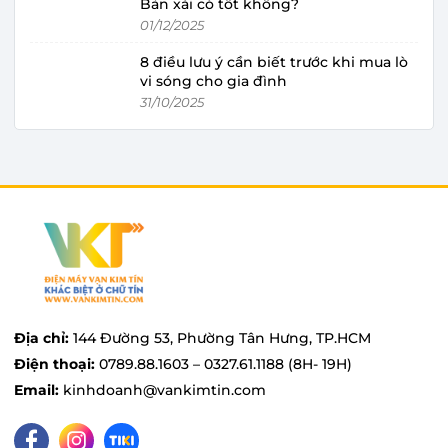
Bản xài có tốt không?
01/12/2025
8 điều lưu ý cần biết trước khi mua lò
vi sóng cho gia đình
31/10/2025
Địa chỉ:
144 Đường 53, Phường Tân Hưng, TP.HCM
Điện thoại:
0789.88.1603 – 0327.61.1188 (8H- 19H)
Email:
kinhdoanh@vankimtin.com