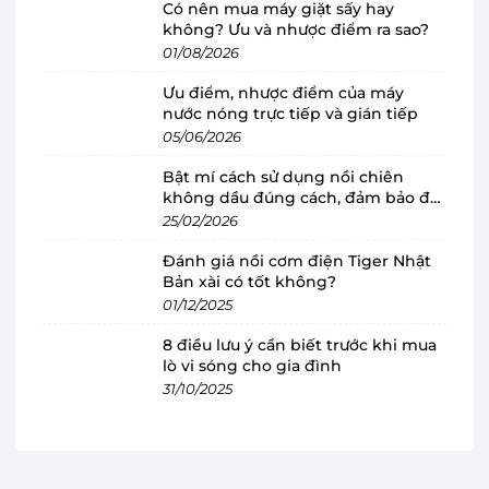
Có nên mua máy giặt sấy hay
không? Ưu và nhược điểm ra sao?
01/08/2026
Ưu điểm, nhược điểm của máy
nước nóng trực tiếp và gián tiếp
05/06/2026
Bật mí cách sử dụng nồi chiên
không dầu đúng cách, đảm bảo độ
Thiết kế sang trọng, vận hành thuận tiện
bền
25/02/2026
cho mọi gia đình
Đánh giá nồi cơm điện Tiger Nhật
Máy sấy Electrolux
nổi bật với ngoại hình hiện
Bản xài có tốt không?
đại cùng tông màu tối tinh tế, góp phần tạo
01/12/2025
điểm nhấn cho không gian giặt giũ. Thiết kế
8 điều lưu ý cần biết trước khi mua
lồng ngang không chỉ mang lại sự tiện lợi khi sử
lò vi sóng cho gia đình
31/10/2025
dụng mà còn hỗ trợ bố trí linh hoạt ở nhiều vị trí
khác nhau, kể cả phương án đặt chồng lên máy
giặt để tối ưu diện tích. Hệ thống điều khiển
gồm màn hình LED trực quan, cảm ứng nhạy