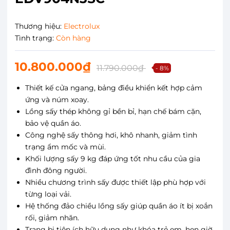
Thương hiệu:
Electrolux
Tình trạng:
Còn hàng
10.800.000₫
11.790.000₫
- 8%
Thiết kế cửa ngang, bảng điều khiển kết hợp cảm
ứng và núm xoay.
Lồng sấy thép không gỉ bền bỉ, hạn chế bám cặn,
bảo vệ quần áo.
Công nghệ sấy thông hơi, khô nhanh, giảm tình
trạng ẩm mốc và mùi.
Khối lượng sấy 9 kg đáp ứng tốt nhu cầu của gia
đình đông người.
Nhiều chương trình sấy được thiết lập phù hợp với
từng loại vải.
Hệ thống đảo chiều lồng sấy giúp quần áo ít bị xoắn
rối, giảm nhăn.
Trang bị tiện ích hữu dụng như khóa trẻ em, hẹn giờ,