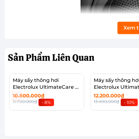
Xem 
Sản Phẩm
Liên Quan
Máy sấy thông hơi
Máy sấy thông hơ
Electrolux UltimateCare 9
Electrolux Ultima
kg EDV904N3SC
kg EDS904N3SC
10.800.000₫
12.200.000₫
11.790.000₫
13.490.000₫
- 8%
- 10%
Thêm vào giỏ
Thêm vào giỏ
Thiết kế cao cấp, màn hình ColorTFT trực qua