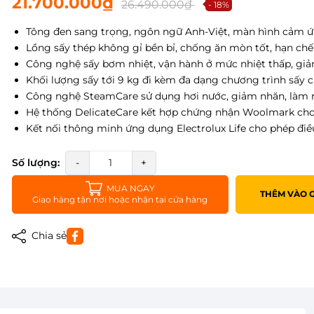
21.700.000₫
26.490.000₫
- 18%
Tông đen sang trọng, ngôn ngữ Anh-Việt, màn hình cảm ứ
Lồng sấy thép không gỉ bền bỉ, chống ăn mòn tốt, hạn ch
Công nghệ sấy bơm nhiệt, vận hành ở mức nhiệt thấp, gi
Khối lượng sấy tới 9 kg đi kèm đa dạng chương trình sấy c
Công nghệ SteamCare sử dụng hơi nước, giảm nhăn, làm 
Hệ thống DelicateCare kết hợp chứng nhận Woolmark cho 
Kết nối thông minh ứng dụng Electrolux Life cho phép điều
Số lượng:
-
+
MUA NGAY
THÊM VÀO 
Giao hàng tận nơi hoặc nhận tại cửa hàng
Chia sẻ