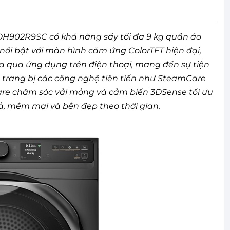
EDH902R9SC có khả năng sấy tối đa 9 kg quần áo
nổi bật với màn hình cảm ứng ColorTFT hiện đại,
xa qua ứng dụng trên điện thoại, mang đến sự tiện
c trang bị các công nghệ tiên tiến như SteamCare
are chăm sóc vải mỏng và cảm biến 3DSense tối ưu
ả, mềm mại và bền đẹp theo thời gian.