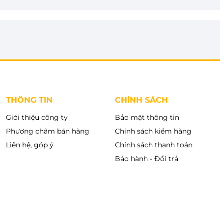
ại cùng tông màu đen cao cấp, dễ dàng hòa hợp
ợc trang bị bảng điều khiển song ngữ kết hợp màn
ời dùng theo dõi và lựa chọn chương trình sấy thuận
 mang đến trải nghiệm thao tác nhanh chóng, chính
 bền cao, chống ăn mòn hiệu quả, hạn chế bám cặn và
.
THÔNG TIN
CHÍNH SÁCH
Giới thiệu công ty
Bảo mật thông tin
Phương châm bán hàng
Chính sách kiểm hàng
Liên hệ, góp ý
Chính sách thanh toán
Bảo hành - Đổi trả