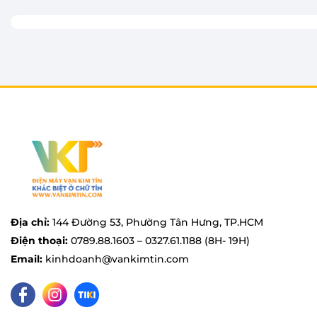
Máy sấy Electrolux
sở hữu thiết kế cửa trước hiện đ
nhiều không gian nội thất khác nhau. Sản phẩm đư
hình cảm ứng màu ColorTFT hiển thị trực quan, ngư
tiện. Hệ thống nút xoay và phím cảm ứng nhạy bén
xác. Bên trong, lồng sấy bằng thép không gỉ có độ
hỗ trợ vệ sinh dễ dàng trong suốt quá trình sử dụng
Địa chỉ:
144 Đường 53, Phường Tân Hưng, TP.HCM
Điện thoại:
0789.88.1603 – 0327.61.1188 (8H- 19H)
Email:
kinhdoanh@vankimtin.com