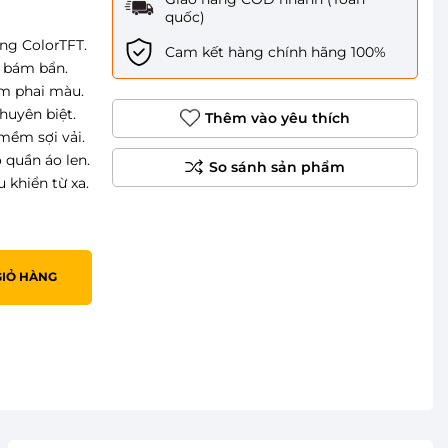
quốc)
ng ColorTFT.
Cam kết hàng chính hãng 100%
ế bám bẩn.
ảm phai màu.
huyên biệt.
Thêm vào yêu thích
mềm sợi vải.
quần áo len.
 khiển từ xa.
GIỎ HÀNG