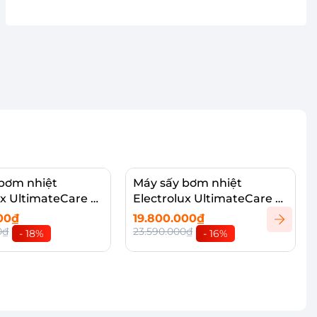
bơm nhiệt
Máy sấy bơm nhiệt
ux UltimateCare 9
Electrolux UltimateCare 9
903R7WC
kg EDH903R7SC
000₫
19.800.000₫
0₫
23.590.000₫
- 18%
- 16%
vào giỏ
Thêm vào giỏ