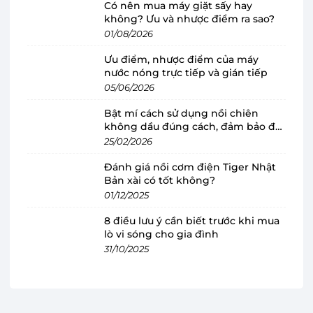
Kích thước nhỏ gọn với khối lượng sấy phù
Có nên mua máy giặt sấy hay
không? Ưu và nhược điểm ra sao?
hợp cả gia đình
01/08/2026
Máy sấy Electrolux
sở hữu kiểu dáng cửa trước
Ưu điểm, nhược điểm của máy
rộng, dễ dàng đưa quần áo vào và lấy ra, kết hợp
nước nóng trực tiếp và gián tiếp
gam màu trắng phù hợp nhiều không gian nội
05/06/2026
thất. EDV804H3WC có kích thước nhỏ gọn, dễ
Bật mí cách sử dụng nồi chiên
dàng lắp đặt ở nhiều vị trí khác nhau trong gia
không dầu đúng cách, đảm bảo độ
đình. Bảng điều khiển của máy được thiết kế
bền
25/02/2026
trực quan với nút xoay điều chỉnh chương trình
Đánh giá nồi cơm điện Tiger Nhật
và màn hình LED hiển thị thông tin rõ ràng. Cửa
Bản xài có tốt không?
máy có thể mở rộng đến 180 độ, hỗ trợ việc cho
01/12/2025
và lấy quần áo nhanh chóng mà không gặp bất
8 điều lưu ý cần biết trước khi mua
kỳ khó khăn nào.
lò vi sóng cho gia đình
31/10/2025
Máy sấy thông hơi Electrolux 8 kg
EDV804H3WC có khối lượng sấy lên đến 8kg,
đáp ứng nhu cầu giặt giũ của các gia đình từ 3-5