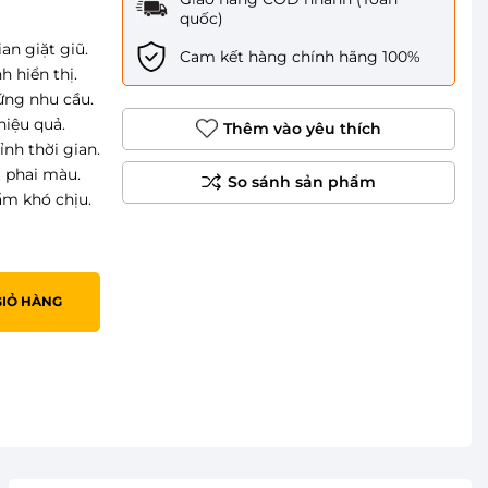
quốc)
n giặt giũ.
Cam kết hàng chính hãng 100%
 hiển thị.
ứng nhu cầu.
iệu quả.
Thêm vào yêu thích
nh thời gian.
t phai màu.
ẩm khó chịu.
GIỎ HÀNG