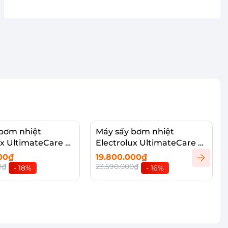
bơm nhiệt
Máy sấy bơm nhiệt
ux UltimateCare 9
Electrolux UltimateCare 9
903R7WC
kg EDH903R7SC
000₫
19.800.000₫
0₫
23.590.000₫
- 18%
- 16%
vào giỏ
Thêm vào giỏ