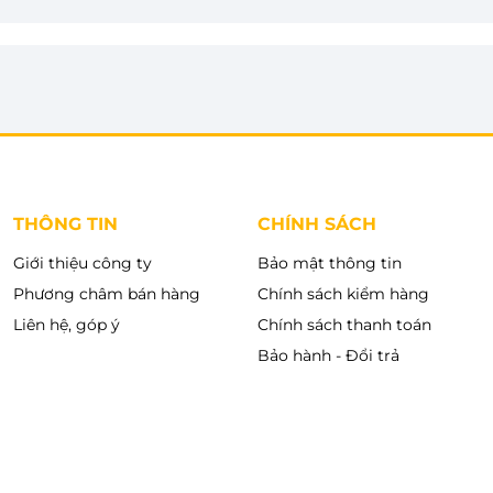
 thất khác nhau, mang đến vẻ đẹp hiện đại và cao
 phím cảm ứng, nút nhấn và núm xoay truyền thống,
g trình sấy phù hợp. Ngoài ra, màn hình hiển thị rõ
hơn trong suốt quá trình sử dụng.
J5SC còn được trang bị lồng sấy làm từ thép không
ét theo thời gian. Nhờ đó, máy không chỉ nâng cao
THÔNG TIN
CHÍNH SÁCH
 mỗi lần sấy.
Giới thiệu công ty
Bảo mật thông tin
Phương châm bán hàng
Chính sách kiểm hàng
Liên hệ, góp ý
Chính sách thanh toán
Bảo hành - Đổi trả