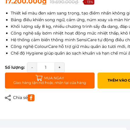
17.200.000₫
19.690.000₫
- 13%
Thiết kế màu đen xám sang trọng, tạo điểm nhấn không gia
Bảng điều khiển song ngữ, cảm ứng, núm xoay và màn hình
Khối lượng sấy 8 kg, nhiều chương trình sấy đa dạng, đáp 
Công nghệ sấy bơm nhiệt hoạt động mức nhiệt thấp, khô h
Hệ thống cảm biến thông minh SensiCare tự động điều chỉ
Công nghệ ColourCare hỗ trợ giữ màu quần áo tươi mới, í
Chế độ Hygiene giúp quần áo sạch khuẩn và hạn chế mùi 
Số lượng:
-
+
MUA NGAY
THÊM VÀO 
Giao hàng tận nơi hoặc nhận tại cửa hàng
Chia sẻ