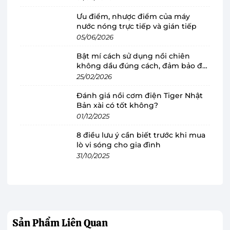
Ưu điểm, nhược điểm của máy
nước nóng trực tiếp và gián tiếp
05/06/2026
Máy lạnh Toshiba Inverter 1 HP RAS-
Bật mí cách sử dụng nồi chiên
H10D2KCVG-V thiết kế hiện đại, công suất
không dầu đúng cách, đảm bảo độ
1 HP
bền
25/02/2026
Máy lạnh Toshiba
sở hữu thiết kế đơn giản, hiện
Đánh giá nồi cơm điện Tiger Nhật
đại kết hợp với màu sắc trắng tinh tế, cạnh viền
Bản xài có tốt không?
01/12/2025
cong mềm mại, làm nổi bật sự sang trọng phù
hợp với mọi không gian nội thất. Chiếc máy lạnh
8 điều lưu ý cần biết trước khi mua
Toshiba này hứa hẹn sẽ khiến bạn hài lòng với
lò vi sóng cho gia đình
31/10/2025
những tính năng nổi trội mà nó mang lại.
Máy lạnh Toshiba Inverter RAS-H10D2KCVG-V
công suất 1 HP phù hợp cho những không gian
phòng ngủ hoặc phòng khách có diện tích nhỏ
Sản Phẩm
Liên Quan
hơn 15 m2.