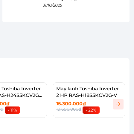
31/10/2025
 Toshiba Inverter
Máy lạnh Toshiba Inverter
RAS-H24S5KCV2G-
2 HP RAS-H18S5KCV2G-V
000₫
15.300.000₫
0₫
19.690.000₫
- 11%
- 22%
vào giỏ
Thêm vào giỏ