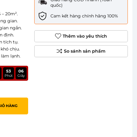
quốc)
5 – 20m².
Cam kết hàng chính hãng 100%
ông gian.
gian ngắn.
n định.
Thêm vào yêu thích
 tích tụ.
 khó chịu.
 làm lạnh.
53
05
Phút
Giây
GIỎ HÀNG