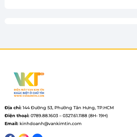
Địa chỉ:
144 Đường 53, Phường Tân Hưng, TP.HCM
Điện thoại:
0789.88.1603 – 0327.61.1188 (8H- 19H)
Email:
kinhdoanh@vankimtin.com