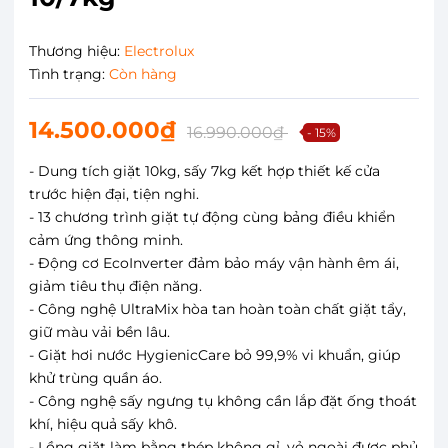
Thương hiệu:
Electrolux
Tình trạng:
Còn hàng
14.500.000₫
16.990.000₫
- 15%
- Dung tích giặt 10kg, sấy 7kg kết hợp thiết kế cửa
trước hiện đại, tiện nghi.
- 13 chương trình giặt tự động cùng bảng điều khiển
cảm ứng thông minh.
- Động cơ EcoInverter đảm bảo máy vận hành êm ái,
giảm tiêu thụ điện năng.
- Công nghệ UltraMix hòa tan hoàn toàn chất giặt tẩy,
giữ màu vải bền lâu.
- Giặt hơi nước HygienicCare bỏ 99,9% vi khuẩn, giúp
khử trùng quần áo.
- Công nghệ sấy ngưng tụ không cần lắp đặt ống thoát
khí, hiệu quả sấy khô.
- Lồng giặt làm bằng thép không gỉ, vỏ ngoài được phủ