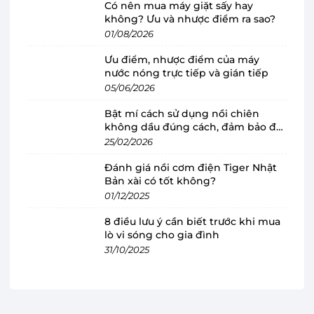
Có nên mua máy giặt sấy hay
không? Ưu và nhược điểm ra sao?
Máy giặt hiện đại với thiết kế tăng tính tiện
01/08/2026
lợi cho người dùng
Ưu điểm, nhược điểm của máy
Máy giặt sấy Electrolux
được thiết kế lồng
nước nóng trực tiếp và gián tiếp
ngang kết hợp cùng gam màu đen sang trọng,
05/06/2026
dễ dàng kết hợp nhiều không gian nội thất
Bật mí cách sử dụng nồi chiên
khác nhau. Đặc biệt, vỏ ngoài của máy giặt được
không dầu đúng cách, đảm bảo độ
phủ sơn tĩnh điện, đảm bảo độ chắc chắn, bền bỉ
bền
25/02/2026
và tinh tế.
Đánh giá nồi cơm điện Tiger Nhật
Bản xài có tốt không?
Máy giặt sấy EWW1023P5SC sở hữu cửa trước
01/12/2025
rộng rãi, làm từ chất liệu nhựa ABS bền bỉ, có khả
8 điều lưu ý cần biết trước khi mua
năng chịu lực tốt và dễ dàng vệ sinh. Bên cạnh
lò vi sóng cho gia đình
đó, lồng giặt bằng thép không gỉ không chỉ giúp
31/10/2025
hạn chế mảng bám, cặn bột giặt mà còn đảm
bảo quần áo luôn sạch sẽ và bền lâu hơn.