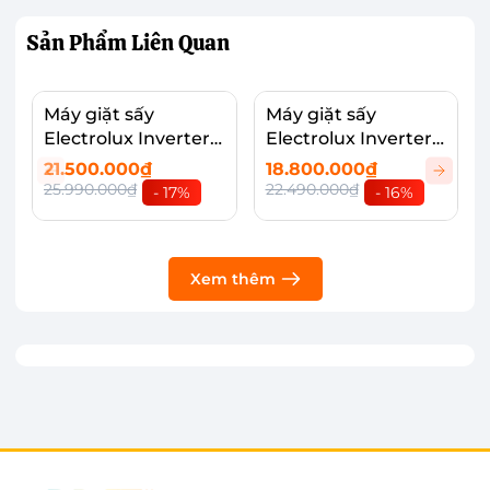
Sản Phẩm
Liên Quan
Máy giặt sấy
Máy giặt sấy
Electrolux Inverter
Electrolux Inverter
EWW1343R7WC
EWW1143R7SC
21.500.000₫
18.800.000₫
25.990.000₫
22.490.000₫
- 17%
- 16%
Xem thêm
Công suất giặt sấy đảm bảo nhu cầu của
nhiều thành viên