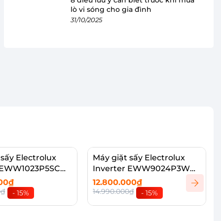
lò vi sóng cho gia đình
31/10/2025
 sấy Electrolux
Máy giặt sấy Electrolux
r EWW1023P5SC
Inverter EWW9024P3WC
9/6kg
000₫
12.800.000₫
0₫
14.990.000₫
- 15%
- 15%
vào giỏ
Thêm vào giỏ