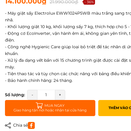
14.100.000₫
21.990.000₫
- 36%
- Máy giặt sấy Electrolux EWW1024P5WB màu trắng sang trọ
nhã.
- Khối lượng giặt 10 kg, khối lượng sấy 7 kg, thích hợp cho 5 -
- Động cơ EcoInverter, vận hành êm ái, không gian yên tĩnh, t
điện.
- Công nghệ Hygienic Care giúp loại bỏ triệt để tác nhân dị ứ
khuẩn.
- Xử lý đa dạng vết bẩn với 15 chương trình giặt được cài đặt 
máy.
- Tiện thao tác và tùy chọn các chức năng với bảng điều khiể
- Bảo hành chính hãng: 24 tháng.
Số lượng:
-
+
MUA NGAY
THÊM VÀO 
Giao hàng tận nơi hoặc nhận tại cửa hàng
Chia sẻ