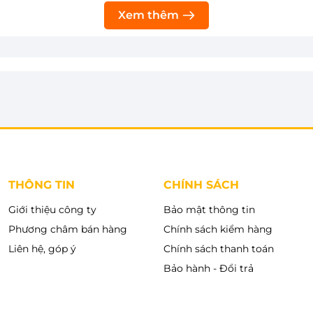
ng phòng giặt, mang đến sự sang trọng cho không
Xem thêm
ng trong việc sử dụng, tùy chọn các chức năng mà
 khiển song ngữ Anh - Việt với nút xoay, cảm ứng
THÔNG TIN
CHÍNH SÁCH
Giới thiệu công ty
Bảo mật thông tin
Phương châm bán hàng
Chính sách kiểm hàng
Liên hệ, góp ý
Chính sách thanh toán
Bảo hành - Đổi trả