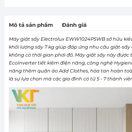
Mô tả sản phẩm
Đánh giá
Máy giặt sấy Electrolux EWW1024P5WB sở hữu kiểu 
khối lượng sấy 7 kg giúp đáp ứng nhu cầu giặt-sấy 
không có thời gian phơi đồ. Máy giặt sấy này được
EcoInverter tiết kiệm điện năng, công nghệ Hygienic
năng thêm quần áo Add Clothes, hòa tan hoàn toàn b
là sự lựa chọn mà các gia đình có từ 5 - 7 thành vi