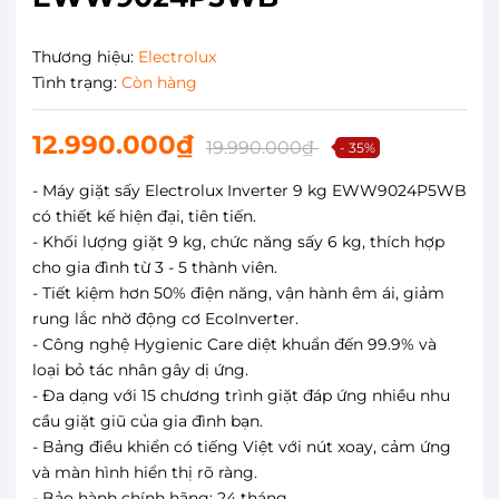
Thương hiệu:
Electrolux
Tình trạng:
Còn hàng
12.990.000₫
19.990.000₫
- 35%
- Máy giặt sấy Electrolux Inverter 9 kg EWW9024P5WB
có thiết kế hiện đại, tiên tiến.
- Khối lượng giặt 9 kg, chức năng sấy 6 kg, thích hợp
cho gia đình từ 3 - 5 thành viên.
- Tiết kiệm hơn 50% điện năng, vận hành êm ái, giảm
rung lắc nhờ động cơ EcoInverter.
- Công nghệ Hygienic Care diệt khuẩn đến 99.9% và
loại bỏ tác nhân gây dị ứng.
- Đa dạng với 15 chương trình giặt đáp ứng nhiều nhu
cầu giặt giũ của gia đình bạn.
- Bảng điều khiển có tiếng Việt với nút xoay, cảm ứng
và màn hình hiển thị rõ ràng.
- Bảo hành chính hãng: 24 tháng.