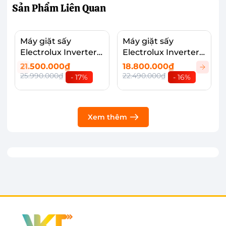
Sản Phẩm
Liên Quan
áo.
Máy giặt sấy
Máy giặt sấy
Electrolux Inverter
Electrolux Inverter
EWW1343R7WC
EWW1143R7SC
21.500.000₫
18.800.000₫
25.990.000₫
22.490.000₫
- 17%
- 16%
Xem thêm