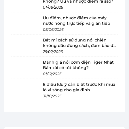
không? Ưu và nhược điểm ra sao?
01/08/2026
Ưu điểm, nhược điểm của máy
nước nóng trực tiếp và gián tiếp
05/06/2026
Bật mí cách sử dụng nồi chiên
Máy giặt sấy Electrolux Inverter 9 kg
không dầu đúng cách, đảm bảo độ
EWW9024P5WB có thiết kế tiên tiến, đẹp
bền
25/02/2026
mắt
Đánh giá nồi cơm điện Tiger Nhật
Máy giặt Electrolux
thuộc dòng máy giặt cửa
Bản xài có tốt không?
01/12/2025
trước, lồng ngang với gam màu trắng trang
nhã, nhỏ gọn, tôn thêm vẻ đẹp nội thất gia đình.
8 điều lưu ý cần biết trước khi mua
Hơn nữa, sản phẩm này không chỉ có chức năng
lò vi sóng cho gia đình
31/10/2025
giặt mà còn có thể sấy khô quần áo, đáp ứng
nhu cầu giặt giũ của gia đình bạn dù là thời tiết
nắng, mưa hay ẩm ướt và giúp bạn tiết kiệm
được không gian đặt máy trong nhà, vì không
cần phải sử dụng cả máy giặt lẫn máy sấy quần