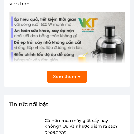
sinh hơn.
Xem thêm
Bình chứa nước lớn, thoải mái ép trái cây
Máy ép trái cây Philips HR1836 có dung tích bình
chứa lớn đến 1 lít nên cho phép người dùng ép
Tin tức nổi bật
một lượng lớn trái cây cùng lúc mà không lo tràn
bã ép, đường kính ống nhồi nguyên liệu vào lớn
Có nên mua máy giặt sấy hay
không? Ưu và nhược điểm ra sao?
55mm có thể ép nguyên trái đối với các loại củ
01/08/2026