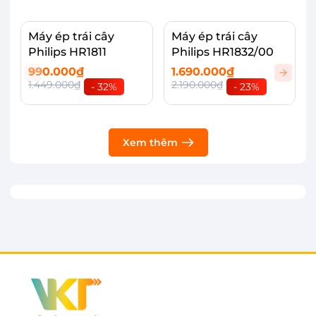
độ chống nhỏ giọt cho vòi. Bạn chỉ cần xoay vòi
lên trên là nước sẽ không bị chảy xuống bàn.
Máy ép trái cây
Máy ép trái cây
Philips HR1811
Philips HR1832/00
990.000₫
1.690.000₫
1.449.000₫
2.190.000₫
- 32%
- 23%
Xem thêm
Công suất 500W vận hành mạnh mẽ, êm
ái, an toàn và tiết kiệm điện năng
Máy ép trái cây Philips HR1836 có động cơ mạnh