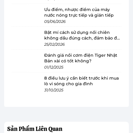
quả cỡ vừa và nhỏ, tiết kiệm được thời gian và
Ưu điểm, nhược điểm của máy
công sức.
nước nóng trực tiếp và gián tiếp
05/06/2026
Bật mí cách sử dụng nồi chiên
không dầu đúng cách, đảm bảo độ
bền
25/02/2026
Đánh giá nồi cơm điện Tiger Nhật
Bản xài có tốt không?
01/12/2025
8 điều lưu ý cần biết trước khi mua
lò vi sóng cho gia đình
31/10/2025
Vòi chống nhỏ giọt, ngăn không cho nước
chảy
Để giữ cho khu vực ép luôn được sạch sẽ,
máy
Sản Phẩm
Liên Quan
ép trái cây
được nhà sản xuất tranh bị thêm chế