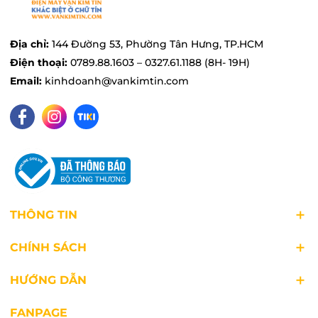
Địa chỉ:
144 Đường 53, Phường Tân Hưng, TP.HCM
Điện thoại:
0789.88.1603 – 0327.61.1188 (8H- 19H)
Email:
kinhdoanh@vankimtin.com
THÔNG TIN
CHÍNH SÁCH
Có thể hâm nóng hoặc rã đông
HƯỚNG DẪN
Các chương trình được thiết lập sẵn của chiếc
lò
nướng
này giúp bạn dễ dàng rã đông hoặc hâm
FANPAGE