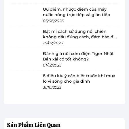
Lò nướng bánh mì Electrolux ETS3505 nhỏ
gọn, đảm bảo an toàn
Ưu điểm, nhược điểm của máy
nước nóng trực tiếp và gián tiếp
Lò nướng ETS3505 được trang bị màu đen và
05/06/2026
bạc bắt mắt, giúp cho không gian thêm phần
Bật mí cách sử dụng nồi chiên
sang trọng, hiện đại, tạo điểm nhấn cho không
không dầu đúng cách, đảm bảo độ
gian thêm phần tinh tế. Ngoài ra, lò nướng bánh
bền
25/02/2026
mì làm từ chất liệu nhựa cao cấp giúp sử dụng
Đánh giá nồi cơm điện Tiger Nhật
bền lâu mà không sản sinh ra chất độc hại, đảm
Bản xài có tốt không?
bảo an toàn cho sức khỏe của người tiêu dùng.
01/12/2025
8 điều lưu ý cần biết trước khi mua
lò vi sóng cho gia đình
31/10/2025
Sản Phẩm
Liên Quan