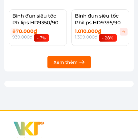
Bình đun siêu tốc
Bình đun siêu tốc
Philips HD9350/90
Philips HD9395/90
870.000₫
1.010.000₫
939.000₫
1.399.000₫
- 7%
- 28%
Xem thêm
Dung tích 1.7 lít, đáp ứng tốt nhu cầu
Bình đun siêu tốc Philips HD9316/03 có dung
tích 1.7 lít đáp ứng tốt nhu cầu của đại đa số
người tiêu dùng, phù hợp với nhu cầu sử dụng
hàng ngày của gia đình có từ 3 – 5 thành viên
hoặc dùng trong công sở, văn phòng,... có đủ
nước nóng sử dụng để pha sữa, pha trà, nấu mì