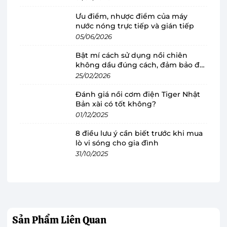
Bình đun siêu tốc Philips HD9316/03 sở
hữu kiểu dáng sang trọng, hiện đại
Ưu điểm, nhược điểm của máy
nước nóng trực tiếp và gián tiếp
Bình đun siêu tốc Philips
có thiết kế hiện đại,
05/06/2026
mới lạ với thân bình thẳng đứng thay vì kiểu
Bật mí cách sử dụng nồi chiên
dáng hình tròn truyền thống, dễ dàng sử dụng,
không dầu đúng cách, đảm bảo độ
không chiếm nhiều diện tích trong không gian
bền
25/02/2026
bếp.
Đánh giá nồi cơm điện Tiger Nhật
Bản xài có tốt không?
Độ dài dây điện của bình đun siêu tốc Philips
01/12/2025
HD9316/03 có thể điều chỉnh khi cần để dễ cất
8 điều lưu ý cần biết trước khi mua
giữ, bảo quản.
lò vi sóng cho gia đình
31/10/2025
Sản Phẩm
Liên Quan