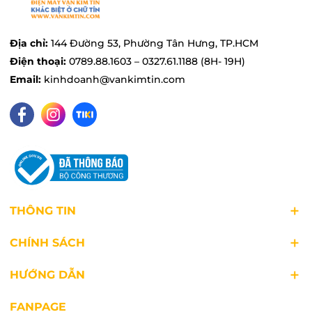
gói… tiện lợi.
Địa chỉ:
144 Đường 53, Phường Tân Hưng, TP.HCM
Điện thoại:
0789.88.1603 – 0327.61.1188 (8H- 19H)
Email:
kinhdoanh@vankimtin.com
THÔNG TIN
CHÍNH SÁCH
HƯỚNG DẪN
FANPAGE