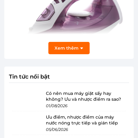
Xem thêm
Tin tức nổi bật
Dung tích bình chứa nước 160ml, công
Có nên mua máy giặt sấy hay
suất ủi nhanh chóng
không? Ưu và nhược điểm ra sao?
Để thuận tiện cho việc ủi quần áo thì bình chứa
01/08/2026
nước phải có dung tích lớn để đáp ứng được hơi
Ưu điểm, nhược điểm của máy
phun tăng cường, bàn ủi hơi nước Philips
nước nóng trực tiếp và gián tiếp
GC1426/39 sở hữu dung tích 160ml, đáp ứng đủ
05/06/2026
cho 1 lần ủi của gia đình ít thành viên. Bên cạnh