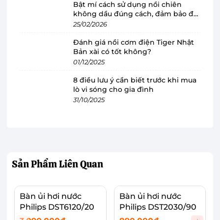
Bật mí cách sử dụng nồi chiên
đó, GC1426/39 còn sở hữu công suất hoạt động
không dầu đúng cách, đảm bảo độ
bền
25/02/2026
mạnh mẽ 1200 - 1400W giúp làm nóng nước
nhanh chỉ trong thời gian ngắn, tiết kiệm đáng
Đánh giá nồi cơm điện Tiger Nhật
Bản xài có tốt không?
kể điện năng.
01/12/2025
8 điều lưu ý cần biết trước khi mua
lò vi sóng cho gia đình
31/10/2025
Sản Phẩm
Liên Quan
Bàn ủi hơi nước
Bàn ủi hơi nước
Philips DST6120/20
Philips DST2030/90