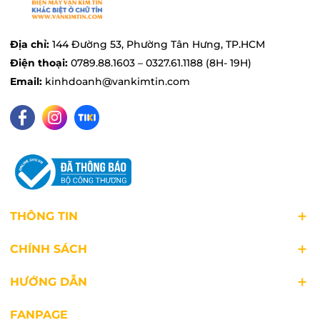
Địa chỉ:
144 Đường 53, Phường Tân Hưng, TP.HCM
Điện thoại:
0789.88.1603 – 0327.61.1188 (8H- 19H)
Email:
kinhdoanh@vankimtin.com
Công suất 2600W giúp làm nóng nhanh
THÔNG TIN
Bàn ủi Philips
sở hữu mức công suất 2600 W
giúp làm nóng nhanh, tiết kiệm thời gian ủi. Hơn
CHÍNH SÁCH
nữa, cung cấp khả năng làm nóng nhanh nhờ
HƯỚNG DẪN
hiệu suất mạnh.
FANPAGE