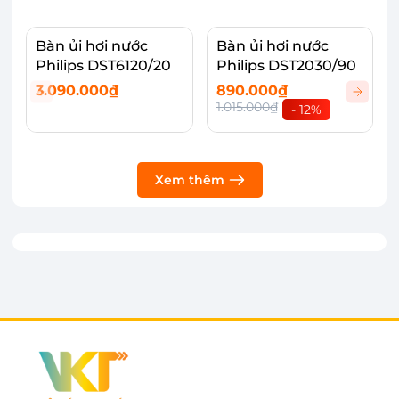
Bàn ủi hơi nước
Bàn ủi hơi nước
Philips DST6120/20
Philips DST2030/90
3.090.000₫
890.000₫
1.015.000₫
- 12%
Ngăn chứa nước lớn 300ml, đáp ứng tốt
nhu cầu sử dụng
Xem thêm
Bàn ủi hơi nước Philips DST3040/70 với khoang
chứa nước 300ml nhỏ gọn, cùng với thiết kế
tinh tế bình nước có thể dễ dàng châm nước và
hạn chế đổ trào.