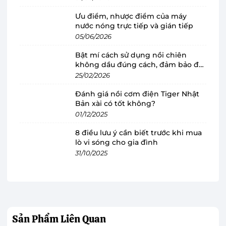
Bàn ủi hơi nước Philips
thiết kế ấn tượng cùng
Ưu điểm, nhược điểm của máy
kiểu dáng chắn chắn, dễ dàng mang lại sự
nước nóng trực tiếp và gián tiếp
thuận tiện và thoải mái khi sử dụng. Với kích
05/06/2026
thước nhỏ gọn, bàn là hơi nước phù hợp với
Bật mí cách sử dụng nồi chiên
nhiều không gian khác nhau như tại gia đình,
không dầu đúng cách, đảm bảo độ
cửa hàng quần áo,…
bền
25/02/2026
Đánh giá nồi cơm điện Tiger Nhật
Bản xài có tốt không?
01/12/2025
8 điều lưu ý cần biết trước khi mua
lò vi sóng cho gia đình
31/10/2025
Sản Phẩm
Liên Quan