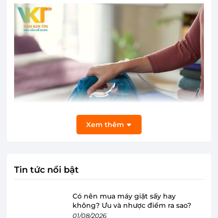
Xem thêm
Tin tức nổi bật
Có nên mua máy giặt sấy hay
không? Ưu và nhược điểm ra sao?
Hiện đại với màu xanh dương đẹp mắt
01/08/2026