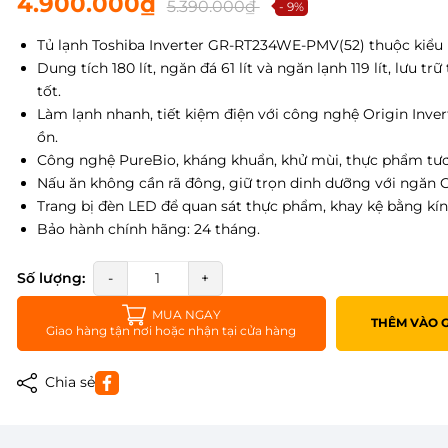
4.900.000₫
5.390.000₫
- 9%
Tủ lạnh Toshiba Inverter GR-RT234WE-PMV(52) thuộc kiểu 
Dung tích 180 lít, ngăn đá 61 lít và ngăn lạnh 119 lít, lưu t
tốt.
Làm lạnh nhanh, tiết kiệm điện với công nghệ Origin Inver
ồn.
Công nghệ PureBio, kháng khuẩn, khử mùi, thực phẩm tươ
Nấu ăn không cần rã đông, giữ trọn dinh dưỡng với ngăn 
Trang bị đèn LED để quan sát thực phẩm, khay kệ bằng kính
Bảo hành chính hãng: 24 tháng.
Số lượng:
-
+
MUA NGAY
THÊM VÀO 
Giao hàng tận nơi hoặc nhận tại cửa hàng
Chia sẻ