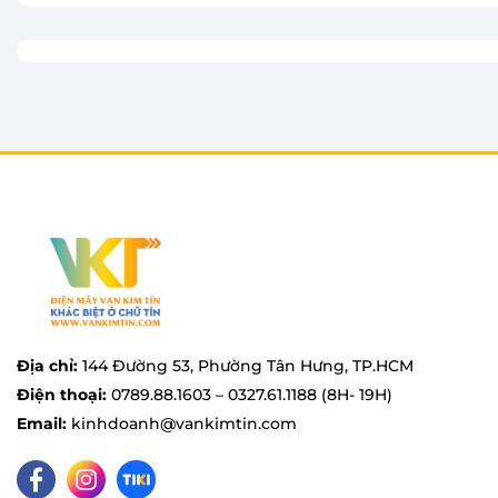
thực phẩm vào bên trong tủ lạnh mà không lo kệ tủ
Địa chỉ:
144 Đường 53, Phường Tân Hưng, TP.HCM
Điện thoại:
0789.88.1603 – 0327.61.1188 (8H- 19H)
Email:
kinhdoanh@vankimtin.com