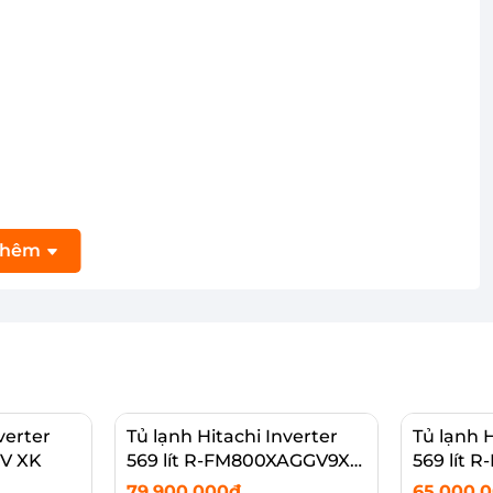
thêm
verter
Tủ lạnh Hitachi Inverter
Tủ lạnh H
RV XK
569 lít R-FM800XAGGV9X
569 lít
DIA
MIR
79.900.000₫
65.000.