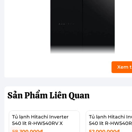
Xem 
Sản Phẩm
Liên Quan
Tủ lạnh Hitachi Inverter
Tủ lạnh Hitachi In
540 lít R-HW540RV X
540 lít R-HW540
58.300.000₫
52.000.000₫