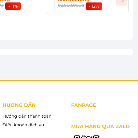
0₫
62.500.000₫
- 11%
- 12%
vào giỏ
Xem chi tiết
HƯỚNG DẪN
FANPAGE
Hướng dẫn thanh toán
Điều khoản dịch vụ
MUA HÀNG QUA ZALO