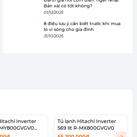
Bản xài có tốt không?
01/12/2025
8 điều lưu ý cần biết trước khi mua
lò vi sóng cho gia đình
31/10/2025
itachi Inverter
Tủ lạnh Hitachi Inverter
 R-MY800GVGV0
569 lít R-MX800GVGV0
000₫
55.200.000₫