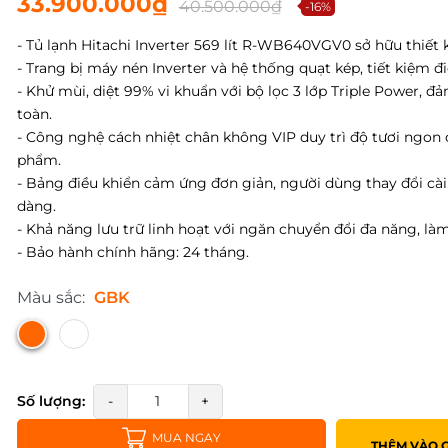
33.900.000₫
40.500.000₫
-16%
- Tủ lạnh Hitachi Inverter 569 lít R-WB640VGV0 sở hữu thiết k
- Trang bị máy nén Inverter và hệ thống quạt kép, tiết kiệm đ
- Khử mùi, diệt 99% vi khuẩn với bộ lọc 3 lớp Triple Power, đ
toàn.
- Công nghệ cách nhiệt chân không VIP duy trì độ tươi ngon 
phẩm.
- Bảng điều khiển cảm ứng đơn giản, người dùng thay đổi cài
dàng.
- Khả năng lưu trữ linh hoạt với ngăn chuyển đổi đa năng, là
- Bảo hành chính hãng: 24 tháng.
Màu sắc:
GBK
Số lượng:
-
+
MUA NGAY
THÊM VÀO 