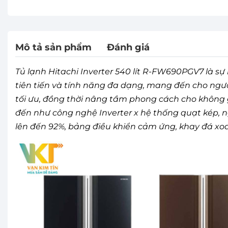
Mô tả sản phẩm
Đánh giá
Tủ lạnh Hitachi Inverter 540 lít R-FW690PGV7 là sự
tiên tiến và tính năng đa dạng, mang đến cho ngư
tối ưu, đồng thời nâng tầm phong cách cho không g
đến như công nghệ Inverter x hệ thống quạt kép, ng
lên đến 92%, bảng điều khiển cảm ứng, khay đá xoay