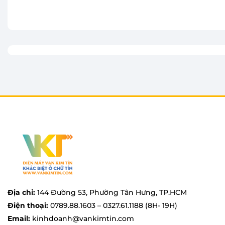
Thêm vào giỏ
Thêm vào giỏ
đình từ 4 - 5 thành viên mà không lo ngại về việc th
Địa chỉ:
144 Đường 53, Phường Tân Hưng, TP.HCM
Điện thoại:
0789.88.1603 – 0327.61.1188 (8H- 19H)
Email:
kinhdoanh@vankimtin.com