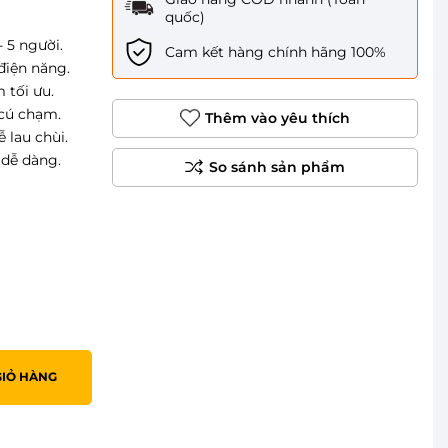
quốc)
 5 người.
Cam kết hàng chính hãng 100%
điện năng.
m tối ưu.
 cú chạm.
Thêm vào yêu thích
ễ lau chùi.
h dễ dàng.
GIỎ HÀNG