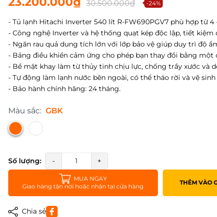
23.200.000₫
30.500.000₫
-24%
- Tủ lạnh Hitachi Inverter 540 lít R-FW690PGV7 phù hợp từ 4 -
- Công nghệ Inverter và hệ thống quạt kép độc lập, tiết kiệm 
- Ngăn rau quả dung tích lớn với lớp bảo vệ giúp duy trì độ ẩ
- Bảng điều khiển cảm ứng cho phép bạn thay đổi bằng một
- Bề mặt khay làm từ thủy tinh chịu lực, chống trầy xước và d
- Tự động làm lạnh nước bên ngoài, có thể tháo rời và vệ sin
- Bảo hành chính hãng: 24 tháng.
Màu sắc:
GBK
Số lượng:
-
+
MUA NGAY
THÊM VÀO 
Giao hàng tận nơi hoặc nhận tại cửa hàng
Chia sẻ