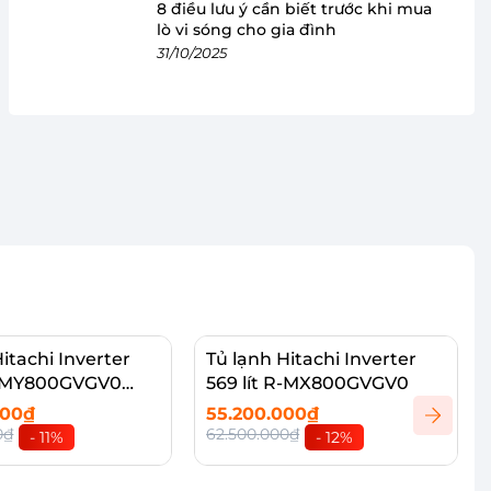
8 điều lưu ý cần biết trước khi mua
lò vi sóng cho gia đình
31/10/2025
itachi Inverter
Tủ lạnh Hitachi Inverter
 R-MY800GVGV0
569 lít R-MX800GVGV0
000₫
55.200.000₫
0₫
62.500.000₫
- 11%
- 12%