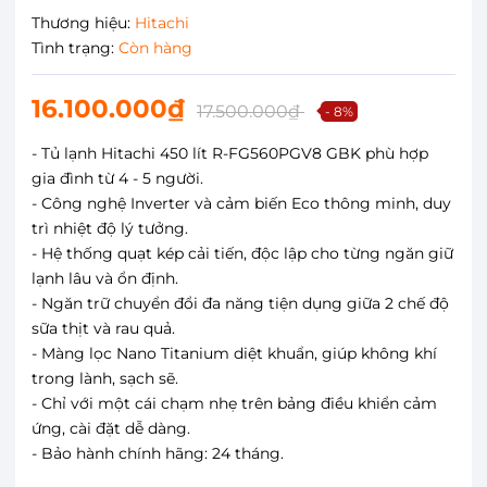
Thương hiệu:
Hitachi
Tình trạng:
Còn hàng
16.100.000₫
17.500.000₫
- 8%
- Tủ lạnh Hitachi 450 lít R-FG560PGV8 GBK phù hợp
gia đình từ 4 - 5 người.
- Công nghệ Inverter và cảm biến Eco thông minh, duy
trì nhiệt độ lý tưởng.
- Hệ thống quạt kép cải tiến, độc lập cho từng ngăn giữ
lạnh lâu và ổn định.
- Ngăn trữ chuyển đổi đa năng tiện dụng giữa 2 chế độ
sữa thịt và rau quả.
- Màng lọc Nano Titanium diệt khuẩn, giúp không khí
trong lành, sạch sẽ.
- Chỉ với một cái chạm nhẹ trên bảng điều khiển cảm
ứng, cài đặt dễ dàng.
- Bảo hành chính hãng: 24 tháng.