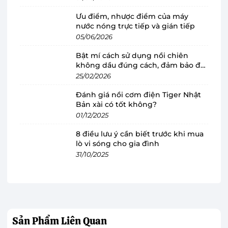
Ưu điểm, nhược điểm của máy
nước nóng trực tiếp và gián tiếp
05/06/2026
Bật mí cách sử dụng nồi chiên
Tủ lạnh Hitachi 450 lít R-FG560PGV8 GBK
không dầu đúng cách, đảm bảo độ
thiết kế sang trọng, mẫu 2 cửa hiện đại
bền
25/02/2026
Một trong những điểm nổi bật đầu tiên của
tủ
Đánh giá nồi cơm điện Tiger Nhật
lạnh ngăn đá trên
này chính là thiết kế 2 cửa
Bản xài có tốt không?
sang trọng với gam màu đen tinh tế, chiếc tủ
01/12/2025
lạnh này không chỉ là một thiết bị bảo quản
8 điều lưu ý cần biết trước khi mua
thực phẩm mà còn là một món đồ trang trí cho
lò vi sóng cho gia đình
31/10/2025
không gian bếp.
Sản Phẩm
Liên Quan