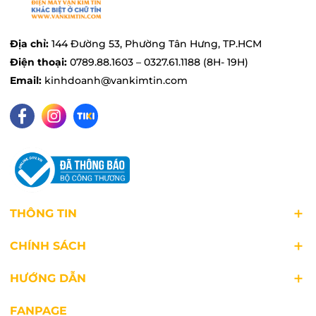
hiện đại. Thay vì các nút bấm thông thường,
người dùng có thể dễ dàng điều chỉnh và cài đặt
chế độ hoạt động của tủ lạnh chỉ bằng một cái
Địa chỉ:
144 Đường 53, Phường Tân Hưng, TP.HCM
chạm tay, đơn giản, dễ sử dụng.
Điện thoại:
0789.88.1603 – 0327.61.1188 (8H- 19H)
Email:
kinhdoanh@vankimtin.com
THÔNG TIN
CHÍNH SÁCH
HƯỚNG DẪN
FANPAGE